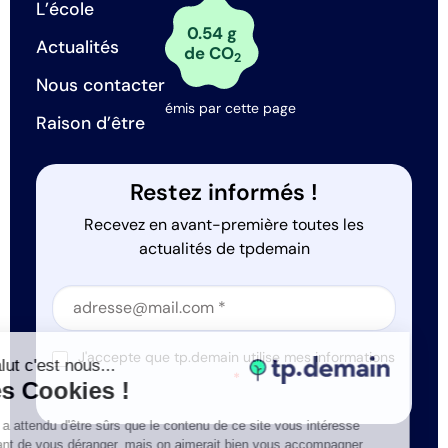
L’école
0.54 g
Actualités
de CO
2
Nous contacter
émis par cette page
Raison d’être
Restez informés !
Recevez en avant-première toutes les
actualités de tpdemain
Section
Section
J'accepte que tp.demain utilise mes informations
Salut c'est nous...
*
les Cookies !
On a attendu d'être sûrs que le contenu de ce site vous intéresse
avant de vous déranger, mais on aimerait bien vous accompagner