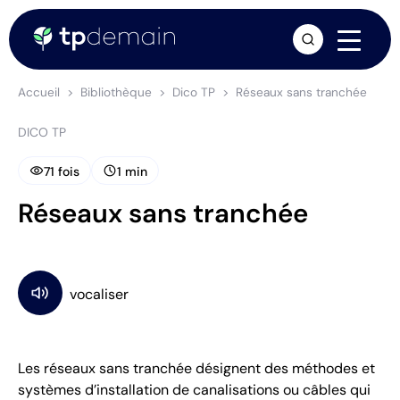
arrow_forward
Accueil
Bibliothèque
Dico TP
Réseaux sans tranchée
DICO TP
visibility
schedule
71 fois
1 min
Réseaux sans tranchée
Les réseaux sans tranchée désignent des méthodes et
systèmes d’installation de canalisations ou câbles qui