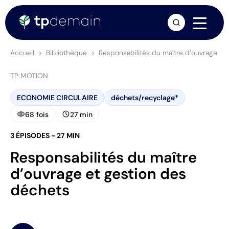
arrow_forward
Accueil
Bibliothèque
Responsabilités du maître d’ouvrage et
TP MOTION
ECONOMIE CIRCULAIRE
déchets/recyclage*
visibility
schedule
68 fois
27 min
3 ÉPISODES - 27 MIN
Responsabilités du maître
d’ouvrage et gestion des
déchets