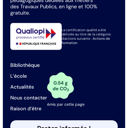
pédagogiques dédiées aux métiers
des Travaux Publics, en ligne et 100%
gratuite.
La certification qualité a été
délivrée au titre de la catégorie
d'actions suivante :
Actions de
formation
Bibliothèque
L’école
0.54 g
Actualités
de CO
2
Nous contacter
émis par cette page
Raison d’être