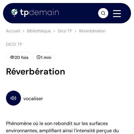
arrow_forward
Accueil
Bibliothèque
Dico TP
Réverbération
DICO TP
visibility
schedule
20 fois
1 min
Réverbération
Phénomène où le son rebondit sur les surfaces
environnantes, amplifiant ainsi l’intensité perçue du