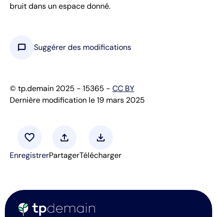
bruit dans un espace donné.
chat_bubble
Suggérer des modifications
© tp.demain 2025 - 15365 -
CC BY
Dernière modification le 19 mars 2025
favorite
upload
download
Enregistrer
Partager
Télécharger