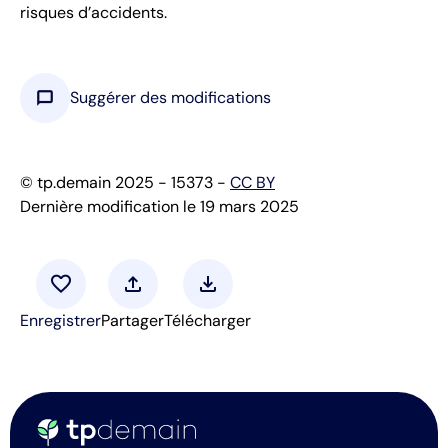
risques d’accidents.
chat_bubble
Suggérer des modifications
© tp.demain 2025 - 15373 -
CC BY
Dernière modification le 19 mars 2025
favorite
upload
download
Enregistrer
Partager
Télécharger