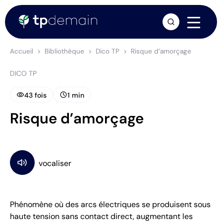
arrow_forward
Accueil
Bibliothèque
Dico TP
Risque d’amorçage
DICO TP
visibility
schedule
43 fois
1 min
Risque d’amorçage
Phénomène où des arcs électriques se produisent sous
haute tension sans contact direct, augmentant les