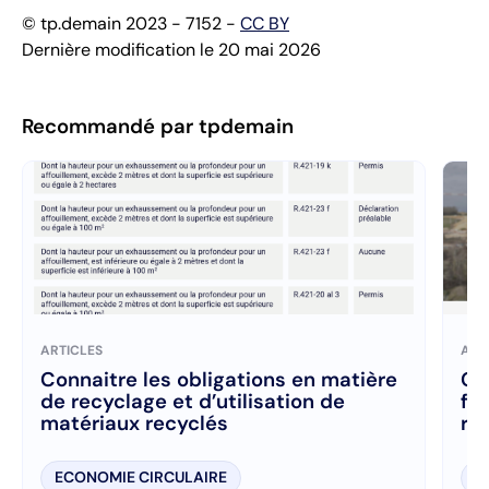
© tp.demain 2023 - 7152 -
CC BY
Dernière modification le 20 mai 2026
Recommandé par tpdemain
ARTICLES
ART
Connaitre les obligations en matière
Co
de recyclage et d’utilisation de
fac
matériaux recyclés
re
de
ECONOMIE CIRCULAIRE
E