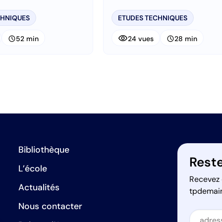
CHNIQUES
ETUDES TECHNIQUES
visibility
schedule
schedule
52 min
24 vues
28 min
Bibliothèque
Reste
L’école
Recevez 
Actualités
tpdemai
Nous contacter
Secti