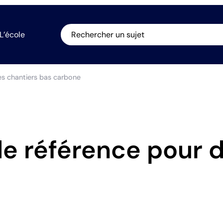
L’école
Rechercher un sujet
des chantiers bas carbone
 de référence pour 