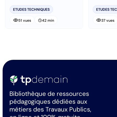
ETUDES TECHNIQUES
ETUDES TE
visibility
visibility
schedule
51 vues
42 min
37 vues
Bibliothèque de ressources
pédagogiques dédiées aux
métiers des Travaux Publics,