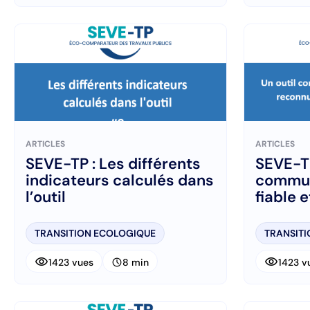
ARTICLES
ARTICLES
SEVE-TP : Les différents
SEVE-TP
indicateurs calculés dans
commun
l’outil
fiable 
travaux
TRANSITION ECOLOGIQUE
TRANSIT
visibility
visibility
schedule
1423 vues
8 min
1423 v