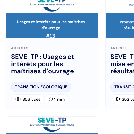
ARTICLES
ARTICLES
SEVE-TP : Usages et
SEVE-TP
intérêts pour les
mise en
maîtrises d’ouvrage
résulta
enviro
TRANSITION ECOLOGIQUE
TRANSIT
visibility
visibility
schedule
1356 vues
4 min
1352 v