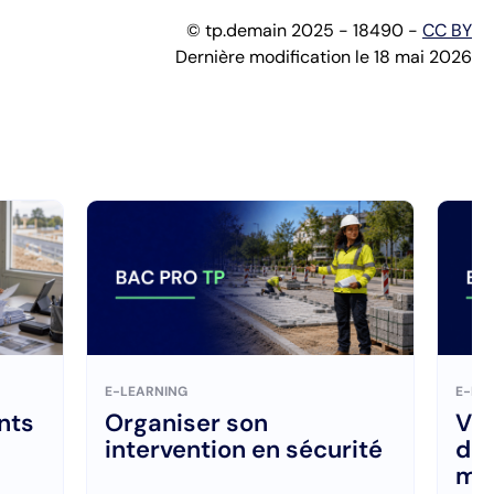
© tp.demain 2025 - 18490 -
CC BY
Dernière modification le 18 mai 2026
E-LEARNING
E-LE
nts
Organiser son
Vér
intervention en sécurité
des
ma