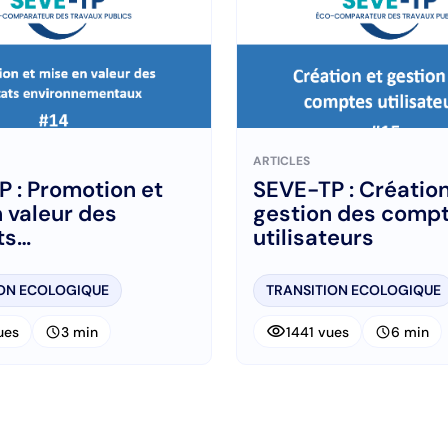
ARTICLES
 : Promotion et
SEVE-TP : Création
 valeur des
gestion des comp
ts
utilisateurs
nnementaux
ION ECOLOGIQUE
TRANSITION ECOLOGIQUE
visibility
schedule
schedule
ues
3 min
1441 vues
6 min