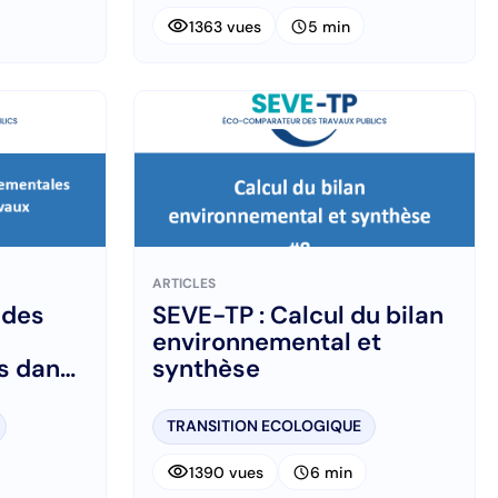
visibility
schedule
1363 vues
5 min
ARTICLES
 des
SEVE-TP : Calcul du bilan
environnemental et
s dans
synthèse
avaux
TRANSITION ECOLOGIQUE
visibility
schedule
1390 vues
6 min