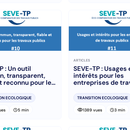
ARTICLES
 : Un outil
SEVE-TP : Usages 
, transparent,
intérêts pour les
et reconnu pour les
entreprises de tr
 publics
publics
ION ECOLOGIQUE
TRANSITION ECOLOGIQUE
visibility
schedule
schedule
ues
5 min
1389 vues
3 min