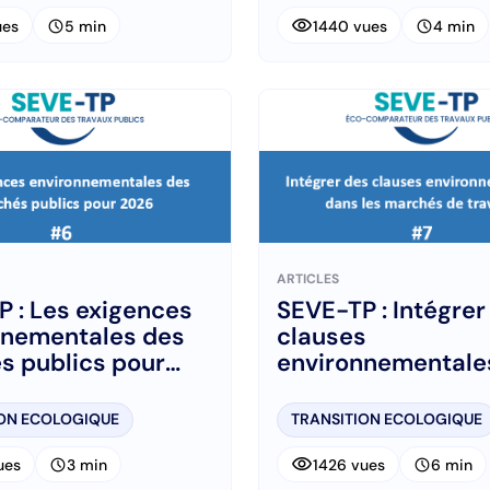
visibility
schedule
schedule
ues
5 min
1440 vues
4 min
ARTICLES
 : Les exigences
SEVE-TP : Intégrer
nnementales des
clauses
s publics pour
environnementale
les marchés de tr
ION ECOLOGIQUE
TRANSITION ECOLOGIQUE
visibility
schedule
schedule
ues
3 min
1426 vues
6 min