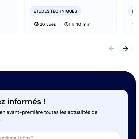
ETUDES TECHNIQUES
ET
visibility
visibility
schedule
26 vues
1 h 40 min
arrow_back
arrow_forward
z informés !
en avant-première toutes les actualités de
n
on