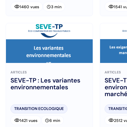
visibility
visibility
schedule
1460 vues
3 min
1541 v
ARTICLES
ARTICLES
SEVE-TP : Les variantes
SEVE-TP
environnementales
enviro
marché
2026
TRANSITION ECOLOGIQUE
TRANSIT
visibility
visibility
schedule
1421 vues
6 min
2512 v