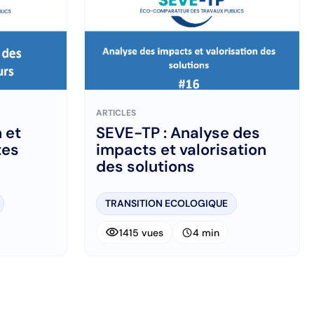
ARTICLES
 et
SEVE-TP : Analyse des
tes
impacts et valorisation
des solutions
TRANSITION ECOLOGIQUE
visibility
schedule
1415 vues
4 min