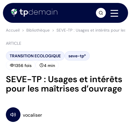
arrow_forward
Accueil
Bibliothèque
SEVE-TP : Usages et intérêts pour les m
ARTICLE
TRANSITION ECOLOGIQUE
seve-tp*
visibility
schedule
1356 fois
4 min
SEVE-TP : Usages et intérêts
pour les maîtrises d’ouvrage