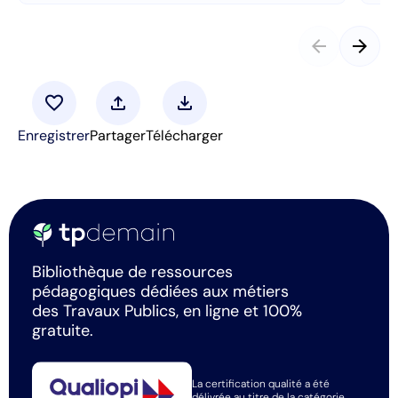
arrow_back
arrow_forward
favorite
upload
download
Enregistrer
Partager
Télécharger
Bibliothèque de ressources
pédagogiques dédiées aux métiers
des Travaux Publics, en ligne et 100%
gratuite.
La certification qualité a été
délivrée au titre de la catégorie