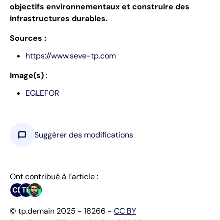
objectifs environnementaux et construire des
infrastructures durables.
Sources :
https://www.seve-tp.com
Image(s)
:
EGLEFOR
chat_bubble
Suggérer des modifications
Ont contribué à l’article :
CB
TB
© tp.demain 2025 - 18266 -
CC BY