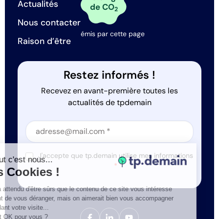
Actualités
de CO
2
Nous contacter
émis par cette page
Raison d’être
Restez informés !
Recevez en avant-première toutes les
actualités de tpdemain
Section
Section
J'accepte que tp.demain utilise mes informations
Salut c'est nous...
*
les Cookies !
On a attendu d'être sûrs que le contenu de ce site vous intéresse
avant de vous déranger, mais on aimerait bien vous accompagner
pendant votre visite...
C'est OK pour vous ?