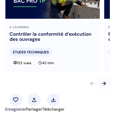
E-LEARNING
E-L
Contrôler la conformité d’exécution
Ré
des ouvrages
ch
ETUDES TECHNIQUES
E
visibility
visibi
schedule
52 vues
42 min
arrow_back
arrow_forward
favorite
upload
download
Enregistrer
Partager
Télécharger