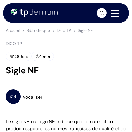
arrow_forward
Accueil
Bibliothèque
Dico TP
Sigle NF
DICO TP
visibility
schedule
26 fois
1 min
Sigle NF
Le sigle NF, ou Logo NF, indique que le matériel ou
produit respecte les normes françaises de qualité et de