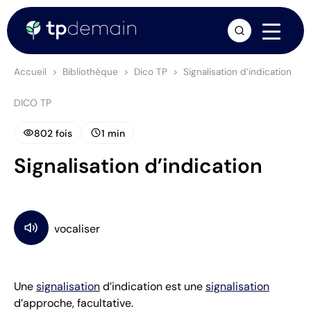
arrow_forward
Accueil
Bibliothèque
Dico TP
Signalisation d’indication
DICO TP
visibility
schedule
802 fois
1 min
Signalisation d’indication
Une
signalisation
d’indication est une
signalisation
d’approche, facultative.