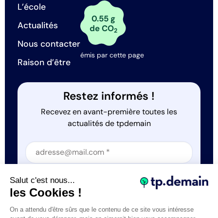
L’école
0.55 g
Actualités
de CO
2
Nous contacter
émis par cette page
Raison d’être
Restez informés !
Recevez en avant-première toutes les
actualités de tpdemain
Section
Section
J'accepte que tp.demain utilise mes informations
Salut c'est nous...
*
les Cookies !
On a attendu d'être sûrs que le contenu de ce site vous intéresse