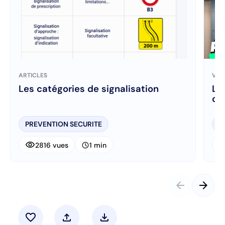
ARTICLES
VID
Les catégories de signalisation
Le 
ch
PREVENTION SECURITE
P
visibility
visibi
schedule
2816 vues
1 min
arrow_back
arrow_forward
favorite
upload
download