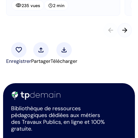
visibility
visibi
schedule
235 vues
2 min
arrow_back
arrow_forward
favorite
upload
download
Enregistrer
Partager
Télécharger
Bibliothèque de ressources
pédagogiques dédiées aux métiers
des Travaux Publics, en ligne et 100%
gratuite.