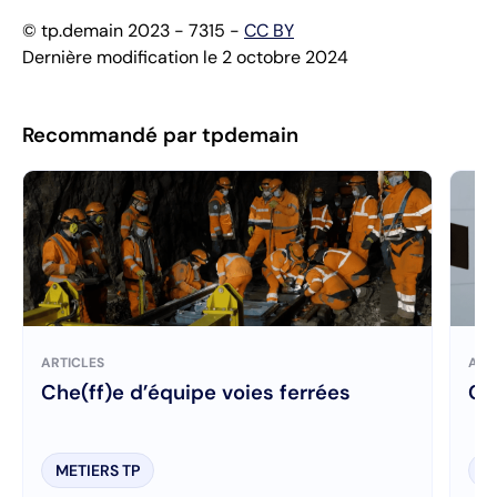
© tp.demain 2023 - 7315 -
CC BY
Dernière modification le 2 octobre 2024
Recommandé par tpdemain
ARTICLES
ART
Che(ff)e d’équipe voies ferrées
Ch
METIERS TP
M