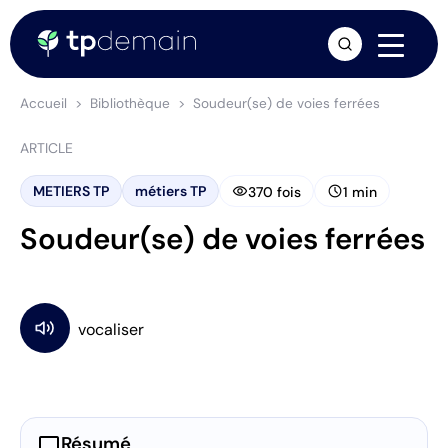
arrow_forward
Accueil
Bibliothèque
Soudeur(se) de voies ferrées
ARTICLE
visibility
schedule
METIERS TP
métiers TP
370 fois
1 min
Soudeur(se) de voies ferrées
chat_bubble
Résumé