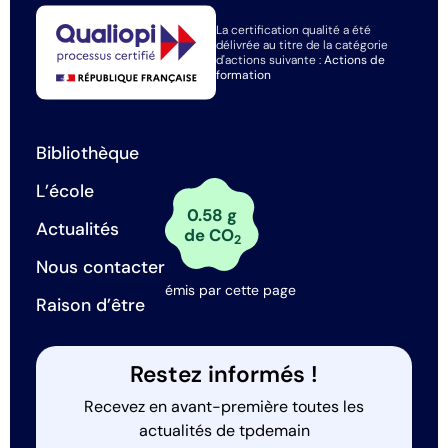
La certification qualité a été
délivrée au titre de la catégorie
d'actions suivante :
Actions de
formation
Bibliothèque
L’école
0.58 g
Actualités
de CO
2
Nous contacter
émis par cette page
Raison d’être
Restez informés !
Recevez en avant-première toutes les
actualités de tpdemain