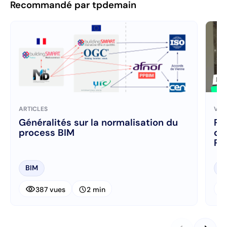
Recommandé par tpdemain
ARTICLES
VID
Généralités sur la normalisation du
Ré
process BIM
de
Pu
BIM
B
visibility
visibi
schedule
387 vues
2 min