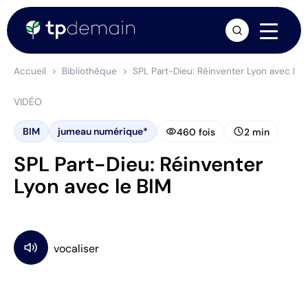
arrow_forward
Accueil
Bibliothèque
SPL Part-Dieu: Réinventer Lyon avec le 
VIDÉO
visibility
schedule
BIM
jumeau numérique*
460 fois
2 min
SPL Part-Dieu: Réinventer
Lyon avec le BIM