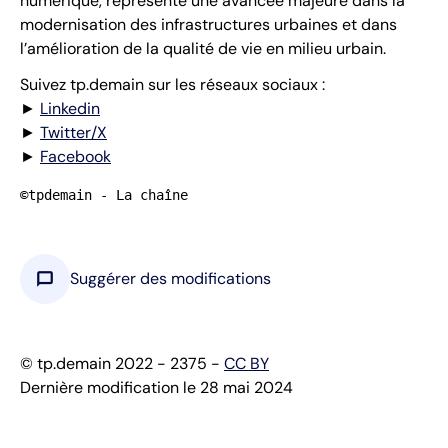
numérique, représente une avancée majeure dans la
modernisation des infrastructures urbaines et dans
l’amélioration de la qualité de vie en milieu urbain.
Suivez tp.demain sur les réseaux sociaux :
►
Linkedin
►
Twitter/X
►
Facebook
©tpdemain - La chaîne
chat_bubble
Suggérer des modifications
© tp.demain 2022 - 2375 -
CC BY
Dernière modification le 28 mai 2024