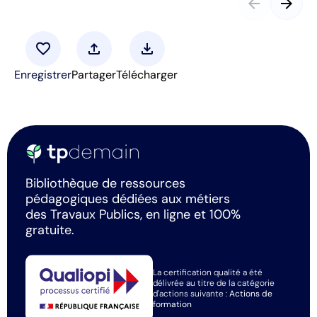
arrow_back
arrow_forward
favorite
upload
download
Enregistrer
Partager
Télécharger
Bibliothèque de ressources
pédagogiques dédiées aux métiers
des Travaux Publics, en ligne et 100%
gratuite.
La certification qualité a été
délivrée au titre de la catégorie
d'actions suivante :
Actions de
formation