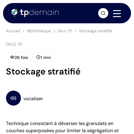
arrow_forward
Accueil
Bibliothèque
Dico TP
Stockage stratifié
DICO TP
visibility
schedule
26 fois
1 min
Stockage stratifié
Technique consistant à déverser les granulats en
couches superposées pour limiter la ségrégation et