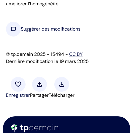
améliorer l’homogénéité.
chat_bubble
Suggérer des modifications
© tp.demain 2025 - 15494 -
CC BY
Dernière modification le 19 mars 2025
favorite
upload
download
Enregistrer
Partager
Télécharger