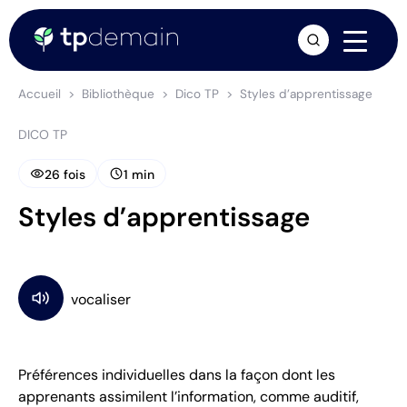
arrow_forward
Accueil
Bibliothèque
Dico TP
Styles d’apprentissage
DICO TP
visibility
schedule
26 fois
1 min
Styles d’apprentissage
Préférences individuelles dans la façon dont les
apprenants assimilent l’information, comme auditif,