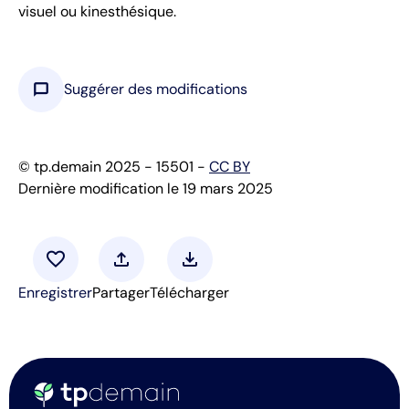
visuel ou kinesthésique.
chat_bubble
Suggérer des modifications
© tp.demain 2025 - 15501 -
CC BY
Dernière modification le 19 mars 2025
favorite
upload
download
Enregistrer
Partager
Télécharger