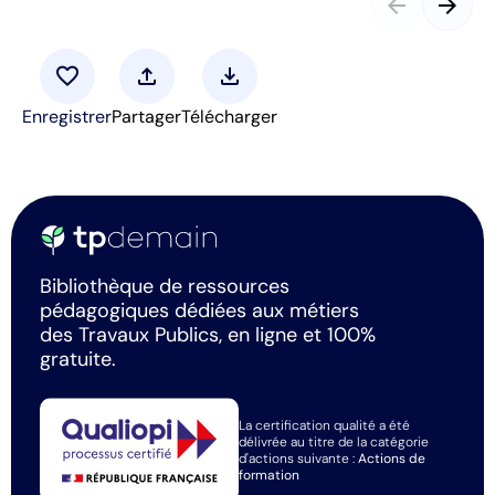
arrow_back
arrow_forward
favorite
upload
download
Enregistrer
Partager
Télécharger
Bibliothèque de ressources
pédagogiques dédiées aux métiers
des Travaux Publics, en ligne et 100%
gratuite.
La certification qualité a été
délivrée au titre de la catégorie
d'actions suivante :
Actions de
formation