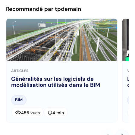
Recommandé par tpdemain
ARTICLES
VID
Généralités sur les logiciels de
La
modélisation utilisés dans le BIM
co
BIM
B
visibility
visibi
schedule
456 vues
4 min