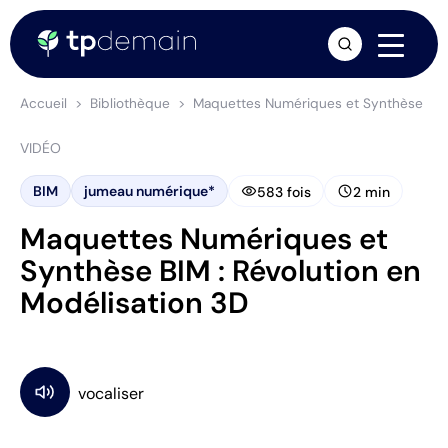
arrow_forward
Accueil
Bibliothèque
Maquettes Numériques et Synthèse BIM 
VIDÉO
visibility
schedule
BIM
jumeau numérique*
583 fois
2 min
Maquettes Numériques et
Synthèse BIM : Révolution en
Modélisation 3D