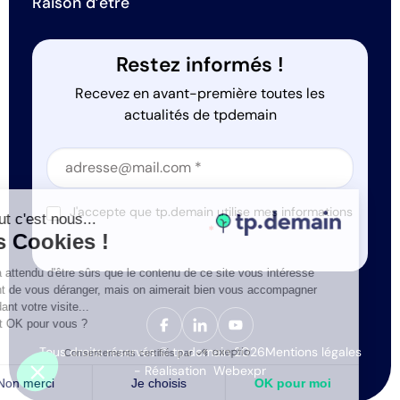
Raison d’être
Restez informés !
Recevez en avant-première toutes les
actualités de tpdemain
Section
Section
J'accepte que tp.demain utilise mes informations
Salut c'est nous...
*
les Cookies !
On a attendu d'être sûrs que le contenu de ce site vous intéresse
avant de vous déranger, mais on aimerait bien vous accompagner
pendant votre visite...
C'est OK pour vous ?
Tous droits réservés © tp.demain 2026
Mentions légales
Consentements certifiés par
- Réalisation
Webexpr
Non merci
Je choisis
OK pour moi