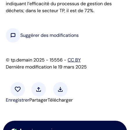
indiquant l’efficacité du processus de gestion des
déchets; dans le secteur TP, il est de 72%.
chat_bubble
Suggérer des modifications
© tp.demain 2025 - 15556 -
CC BY
Dernière modification le 19 mars 2025
favorite
upload
download
Enregistrer
Partager
Télécharger