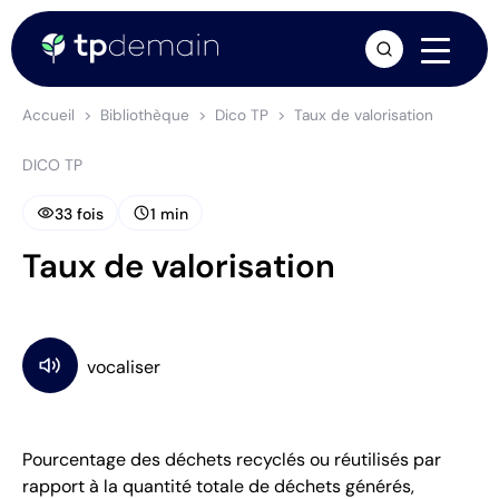
arrow_forward
Accueil
Bibliothèque
Dico TP
Taux de valorisation
DICO TP
visibility
schedule
33 fois
1 min
Taux de valorisation
Pourcentage des déchets recyclés ou réutilisés par
rapport à la quantité totale de déchets générés,