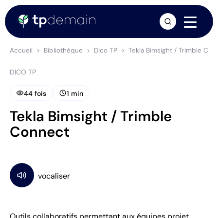
arrow_forward
Accueil
Bibliothèque
Dico TP
Tekla Bimsight / Trimble Con
DICO TP
visibility
schedule
44 fois
1 min
Tekla Bimsight / Trimble
Connect
Outils collaboratifs permettant aux équipes projet