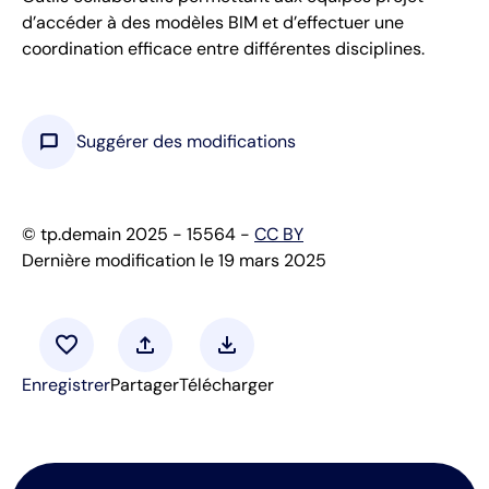
d’accéder à des modèles BIM et d’effectuer une
coordination efficace entre différentes disciplines.
chat_bubble
Suggérer des modifications
© tp.demain 2025 - 15564 -
CC BY
Dernière modification le 19 mars 2025
favorite
upload
download
Enregistrer
Partager
Télécharger