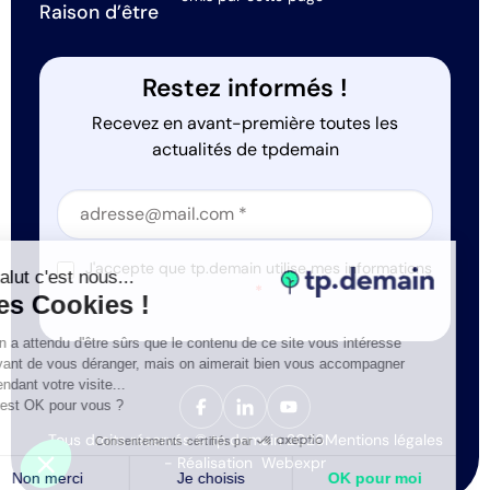
Raison d’être
Restez informés !
Recevez en avant-première toutes les
actualités de tpdemain
Section
Section
J'accepte que tp.demain utilise mes informations
Salut c'est nous...
*
les Cookies !
On a attendu d'être sûrs que le contenu de ce site vous intéresse
avant de vous déranger, mais on aimerait bien vous accompagner
pendant votre visite...
C'est OK pour vous ?
Tous droits réservés © tp.demain 2026
Mentions légales
Consentements certifiés par
- Réalisation
Webexpr
Non merci
Je choisis
OK pour moi