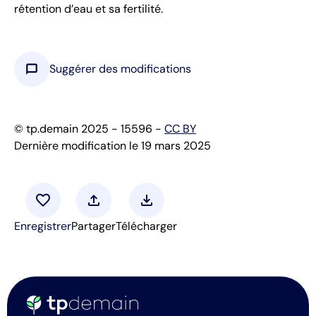
rétention d’eau et sa fertilité.
chat_bubble
Suggérer des modifications
© tp.demain 2025 - 15596 -
CC BY
Dernière modification le 19 mars 2025
favorite
upload
download
Enregistrer
Partager
Télécharger