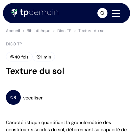
arrow_forward
Accueil
Bibliothèque
Dico TP
Texture du sol
DICO TP
visibility
schedule
40 fois
1 min
Texture du sol
Caractéristique quantifiant la granulométrie des
constituants solides du sol, déterminant sa capacité de