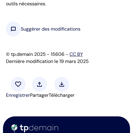
outils nécessaires.
chat_bubble
Suggérer des modifications
© tp.demain 2025 - 15606 -
CC BY
Dernière modification le 19 mars 2025
favorite
upload
download
Enregistrer
Partager
Télécharger