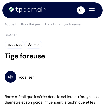
arrow_forward
Accueil
Bibliothèque
Dico TP
Tige foreuse
DICO TP
visibility
schedule
27 fois
1 min
Tige foreuse
Barre métallique insérée dans le sol lors du forage; son
diamètre et son poids influencent la technique et les