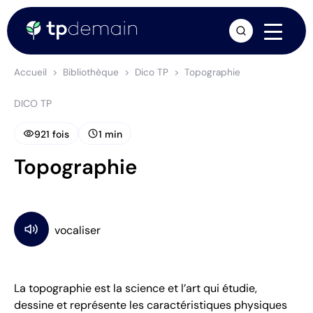
arrow_forward
Accueil
Bibliothèque
Dico TP
Topographie
DICO TP
visibility
schedule
921 fois
1 min
Topographie
La topographie est la science et l’art qui étudie,
dessine et représente les caractéristiques physiques