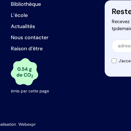
Bibliothèque
Reste
L’école
Recevez 
Actualités
tpdemai
Nous contacter
Secti
Raison d’être
Secti
J'acce
0.54 g
de CO
2
émis par cette page
s Options
alisation
Webexpr
ètres de confidentialité, en garantissant la conformité avec le