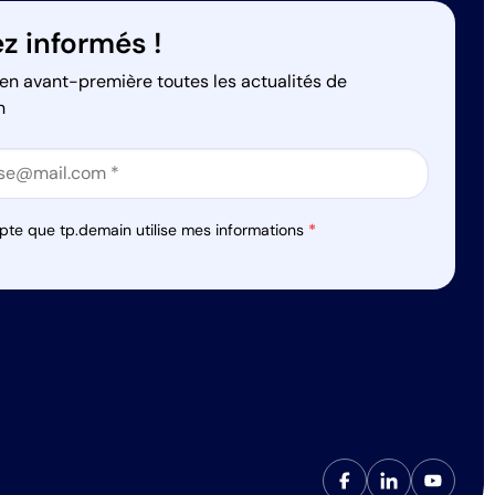
z informés !
en avant-première toutes les actualités de
n
on
on
pte que tp.demain utilise mes informations
*
s réglementations. Personnalisez vos préférences pour contrôler