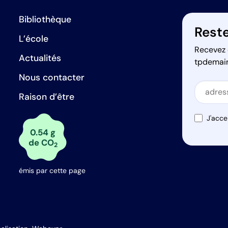
Bibliothèque
Reste
L’école
Recevez 
Actualités
tpdemai
Nous contacter
Secti
Raison d’être
Secti
J'acce
0.54 g
de CO
2
émis par cette page
s Options