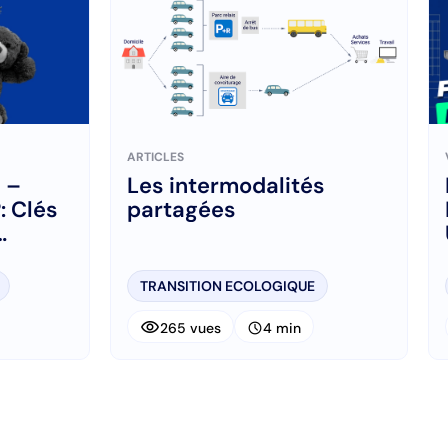
ARTICLES
 –
Les intermodalités
: Clés
partagées
TRANSITION ECOLOGIQUE
visibility
schedule
265 vues
4 min