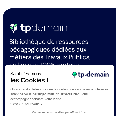
Bibliothèque de ressources
pédagogiques dédiées aux
métiers des Travaux Publics,
en ligne et 100% gratuite.
Salut c'est nous...
les Cookies !
La certification qualité a été délivrée au
titre de la catégorie d'actions suivante :
On a attendu d'être sûrs que le contenu de ce site vous intéresse
Actions de formation
avant de vous déranger, mais on aimerait bien vous
accompagner pendant votre visite...
C'est OK pour vous ?
Consentements certifiés par