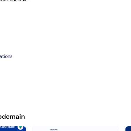
ations
pdemain