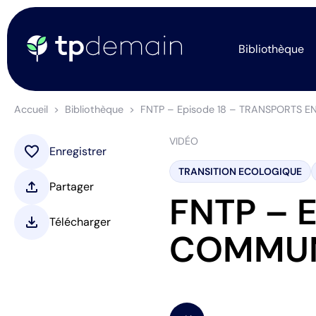
Bibliothèque
Accueil
Bibliothèque
FNTP – Episode 18 – TRANSPORTS 
VIDÉO
favorite
Enregistrer
TRANSITION ECOLOGIQUE
upload
Partager
FNTP – 
download
Télécharger
COMMU