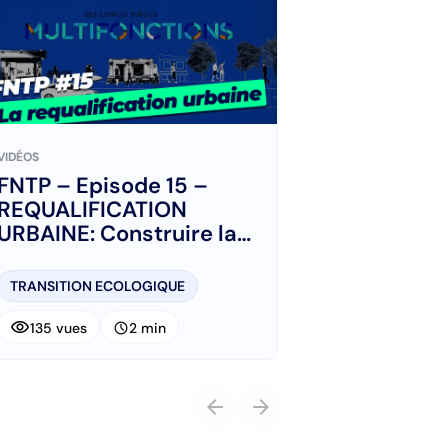
VIDÉOS
FNTP – Episode 15 –
REQUALIFICATION
URBAINE: Construire la
Ville Durable de Demain
TRANSITION ECOLOGIQUE
visibility
schedule
135 vues
2 min
arrow_back
arrow_forward