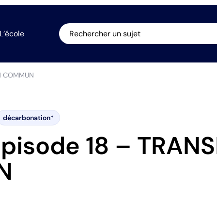
L’école
Rechercher un sujet
EN COMMUN
décarbonation*
Episode 18 – TRAN
N