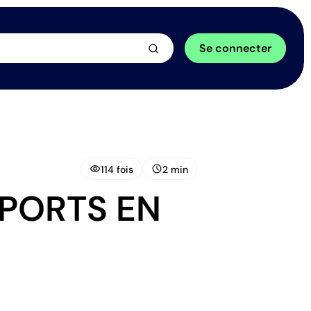
arrow_forward
Se connecter
visibility
schedule
114 fois
2 min
SPORTS EN