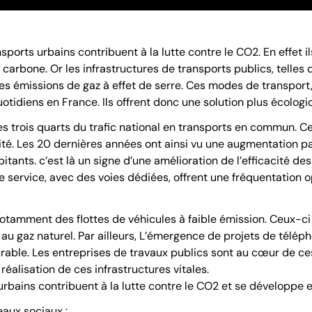
orts urbains contribuent à la lutte contre le CO2. En effet il
 carbone. Or les infrastructures de transports publics, telles
les émissions de gaz à effet de serre. Ces modes de transport,
otidiens en France. Ils offrent donc une solution plus écolo
s trois quarts du trafic national en transports en commun. Cep
rité. Les 20 dernières années ont ainsi vu une augmentation p
tants. c’est là un signe d’une amélioration de l’efficacité d
de service, avec des voies dédiées, offrent une fréquentation 
otamment des flottes de véhicules à faible émission. Ceux-ci 
 au gaz naturel. Par ailleurs, L’émergence de projets de télé
urable. Les entreprises de travaux publics sont au cœur de c
réalisation de ces infrastructures vitales.
rbains contribuent à la lutte contre le CO2 et se développe e
eaux sociaux :