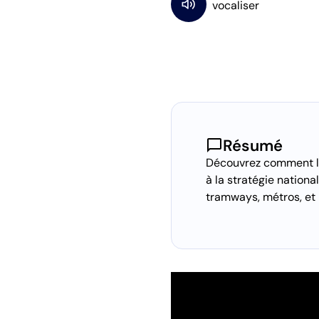
chat_bubble
Résumé
Découvrez comment les
à la stratégie nationa
tramways, métros, et 