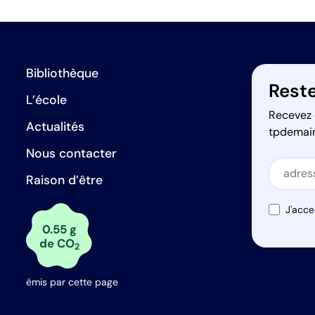
Bibliothèque
Reste
L’école
Recevez 
Actualités
tpdemai
Nous contacter
Secti
Raison d’être
Secti
J'acce
0.55 g
de CO
2
émis par cette page