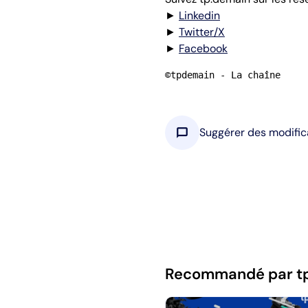
►
Linkedin
►
Twitter/X
►
Facebook
©tpdemain - La chaîne
chat_bubble
Suggérer des modific
Recommandé par t