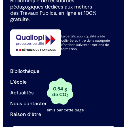
Bibliothèque de ressources
pédagogiques dédiées aux métiers
des Travaux Publics, en ligne et 100%
gratuite.
La certification qualité a été
délivrée au titre de la catégorie
d'actions suivante :
Actions de
formation
Bibliothèque
L’école
0.54 g
Actualités
de CO
2
Nous contacter
émis par cette page
Raison d’être