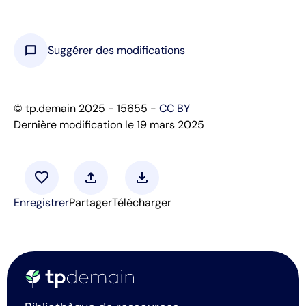
chat_bubble
Suggérer des modifications
© tp.demain 2025 - 15655 -
CC BY
Dernière modification le 19 mars 2025
favorite
upload
download
Enregistrer
Partager
Télécharger