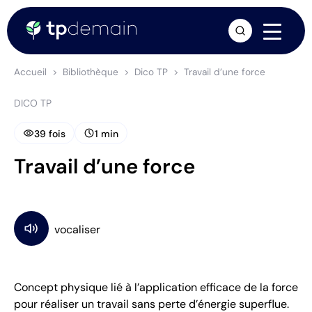
arrow_forward
Accueil
Bibliothèque
Dico TP
Travail d’une force
DICO TP
visibility
schedule
39 fois
1 min
Travail d’une force
Concept physique lié à l’application efficace de la force
pour réaliser un travail sans perte d’énergie superflue.