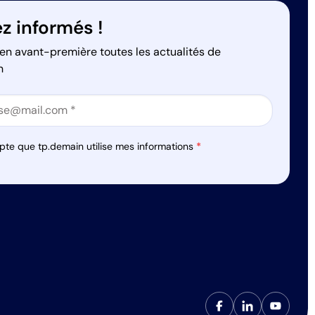
z informés !
en avant-première toutes les actualités de
n
on
on
pte que tp.demain utilise mes informations
*
s réglementations. Personnalisez vos préférences pour contrôler