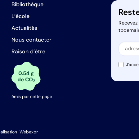
Bibliothèque
Reste
L’école
Recevez 
Actualités
tpdemai
Nous contacter
Secti
Raison d’être
Secti
J'acce
0.54 g
de CO
2
émis par cette page
s Options
alisation
Webexpr
ètres de confidentialité, en garantissant la conformité avec le