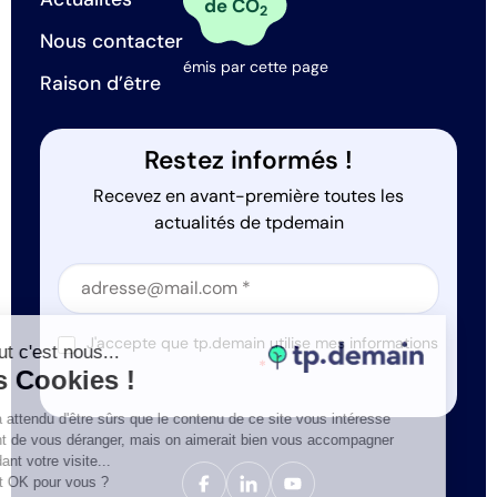
de CO
2
Nous contacter
émis par cette page
Raison d’être
Restez informés !
Recevez en avant-première toutes les
actualités de tpdemain
Section
Section
J'accepte que tp.demain utilise mes informations
Salut c'est nous...
*
les Cookies !
On a attendu d'être sûrs que le contenu de ce site vous intéresse
avant de vous déranger, mais on aimerait bien vous accompagner
pendant votre visite...
C'est OK pour vous ?