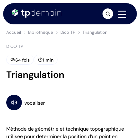
arrow_forward
Accueil
Bibliothèque
Dico TP
Triangulation
DICO TP
visibility
schedule
64 fois
1 min
Triangulation
Méthode de géométrie et technique topographique
utilisée pour déterminer la position d’un point en