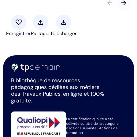
arrow_back
arrow_forward
favorite
upload
download
Enregistrer
Partager
Télécharger
Bibliothèque de ressources
pédagogiques dédiées aux métiers
des Travaux Publics, en ligne et 100%
gratuite.
La certification qualité a été
délivrée au titre de la catégorie
d'actions suivante :
Actions de
formation