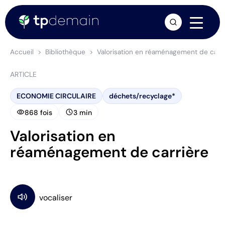
arrow_forward
Accueil
Bibliothèque
Valorisation en réaménagement de carri
ARTICLE
ECONOMIE CIRCULAIRE
déchets/recyclage*
visibility
schedule
868 fois
3 min
Valorisation en
réaménagement de carrière