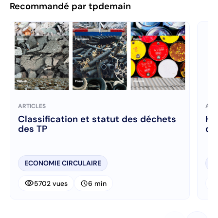
Recommandé par tpdemain
ARTICLES
ART
Classification et statut des déchets
Hi
des TP
dé
ECONOMIE CIRCULAIRE
E
visibility
visibi
schedule
5702 vues
6 min