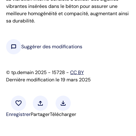
vibrantes insérées dans le béton pour assurer une
meilleure homogénéité et compacité, augmentant ainsi
sa durabilité.
chat_bubble
Suggérer des modifications
© tp.demain 2025 - 15728 -
CC BY
Dernière modification le 19 mars 2025
favorite
upload
download
Enregistrer
Partager
Télécharger