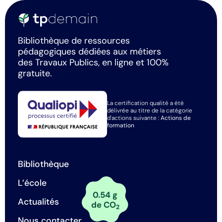
Bibliothèque de ressources
pédagogiques dédiées aux métiers
des Travaux Publics, en ligne et 100%
gratuite.
La certification qualité a été
délivrée au titre de la catégorie
d'actions suivante :
Actions de
formation
Bibliothèque
L’école
0.54 g
Actualités
de CO
2
Nous contacter