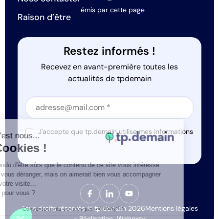
émis par cette page
Raison d’être
Restez informés !
Recevez en avant-première toutes les
actualités de tpdemain
Section
Section
J'accepte que tp.demain utilise mes informations
Salut c'est nous...
*
les Cookies !
On a attendu d'être sûrs que le contenu de ce site vous intéresse
avant de vous déranger, mais on aimerait bien vous accompagner
pendant votre visite...
C'est OK pour vous ?
Tous droits réservés © tp.demain 2026
Mentions légales
Consentements certifiés par
- Réalisation
Webexpr