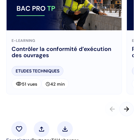
E-LEARNING
E-L
Contrôler la conformité d’exécution
Ré
des ouvrages
ch
ETUDES TECHNIQUES
E
visibility
visibi
schedule
51 vues
42 min
arrow_back
arrow_forward
favorite
upload
download