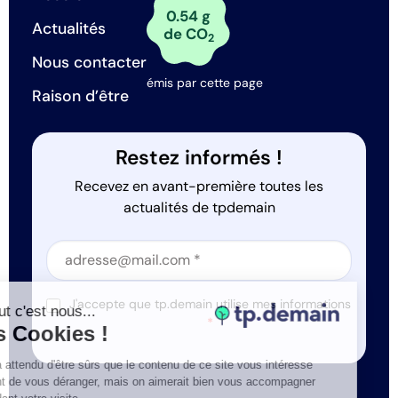
0.54 g
Actualités
de CO
2
Nous contacter
émis par cette page
Raison d’être
Restez informés !
Recevez en avant-première toutes les
actualités de tpdemain
Section
Section
J'accepte que tp.demain utilise mes informations
Salut c'est nous...
*
les Cookies !
On a attendu d'être sûrs que le contenu de ce site vous intéresse
avant de vous déranger, mais on aimerait bien vous accompagner