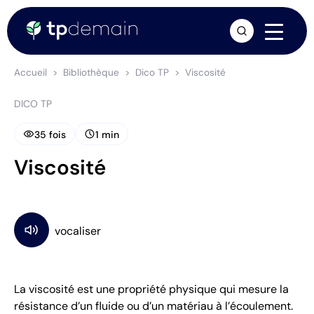
arrow_forward
Accueil
Bibliothèque
Dico TP
Viscosité
DICO TP
visibility
schedule
35 fois
1 min
Viscosité
La viscosité est une propriété physique qui mesure la
résistance d’un fluide ou d’un matériau à l’écoulement.