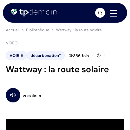
arrow_forward
Accueil
Bibliothèque
Wattway : la route solaire
VIDÉO
visibility
schedule
VOIRIE
décarbonation*
356 fois
Wattway : la route solaire