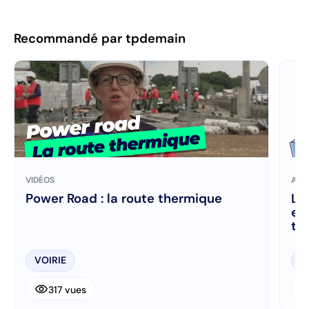
Recommandé par tpdemain
VIDÉOS
ART
Power Road : la route thermique
La
en
tr
VOIRIE
T
visibility
visibi
317 vues