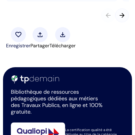
arrow_back
arrow_forward
favorite
upload
download
Enregistrer
Partager
Télécharger
Bibliothèque de ressources
pédagogiques dédiées aux métiers
des Travaux Publics, en ligne et 100%
gratuite.
La certification qualité a été
délivrée au titre de la catégorie