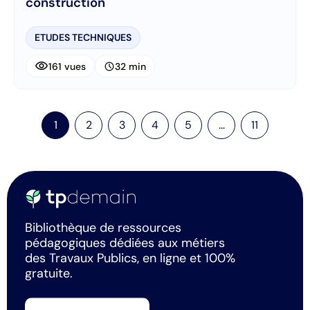
construction
ETUDES TECHNIQUES
visibility
schedule
161 vues
32 min
1
2
3
4
5
...
11
Bibliothèque de ressources
pédagogiques dédiées aux métiers
des Travaux Publics, en ligne et 100%
gratuite.