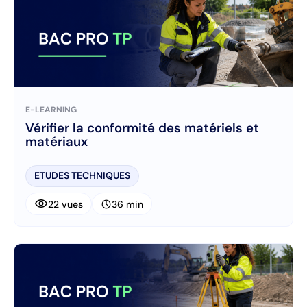
E-LEARNING
Vérifier la conformité des matériels et
matériaux
ETUDES TECHNIQUES
visibility
schedule
22 vues
36 min