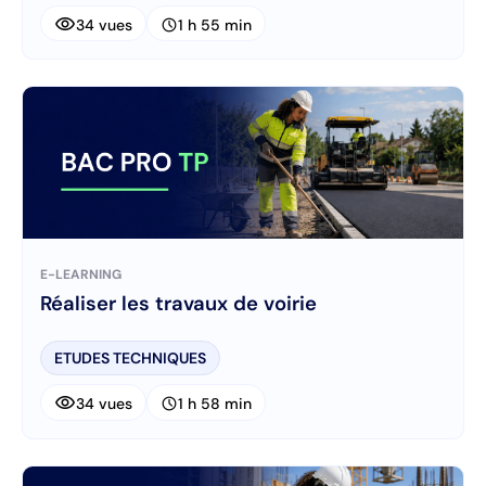
visibility
schedule
34 vues
1 h 55 min
E-LEARNING
Réaliser les travaux de voirie
ETUDES TECHNIQUES
visibility
schedule
34 vues
1 h 58 min