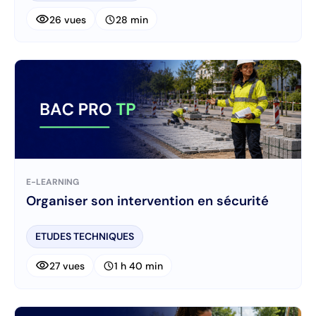
visibility
schedule
26 vues
28 min
E-LEARNING
Organiser son intervention en sécurité
ETUDES TECHNIQUES
visibility
schedule
27 vues
1 h 40 min