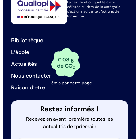
La certification qualité a été
délivrée au titre de la catégorie
d'actions suivante :
Actions de
formation
Bibliothèque
L’école
0.08 g
Actualités
de CO
2
Nous contacter
émis par cette page
Raison d’être
Restez informés !
Recevez en avant-première toutes les
actualités de tpdemain