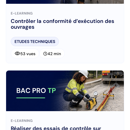
E-LEARNING
Contrôler la conformité d’exécution des
ouvrages
ETUDES TECHNIQUES
visibility
schedule
53 vues
42 min
E-LEARNING
Réaliser des essais de contrôle sur