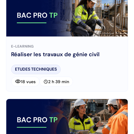
E-LEARNING
Réaliser les travaux de génie civil
ETUDES TECHNIQUES
visibility
schedule
18 vues
2 h 39 min