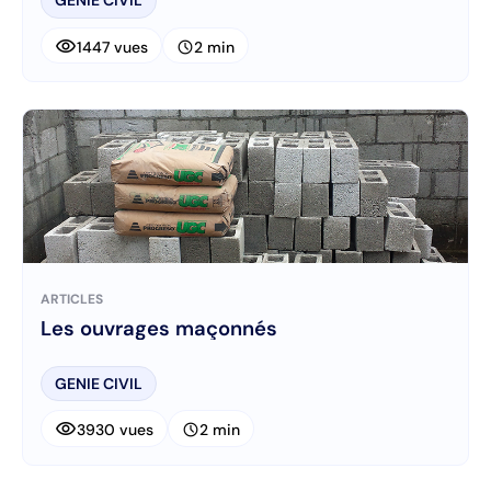
GENIE CIVIL
visibility
schedule
1447 vues
2 min
ARTICLES
Les ouvrages maçonnés
GENIE CIVIL
visibility
schedule
3930 vues
2 min