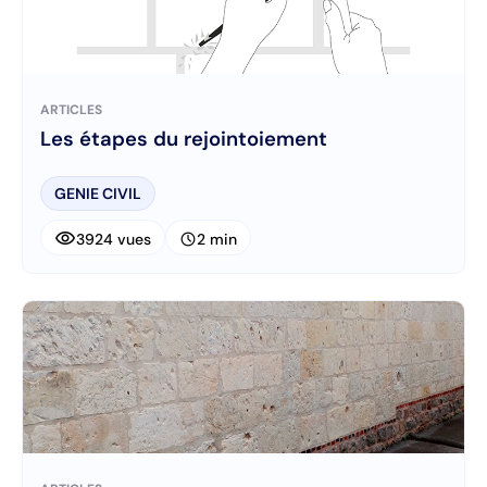
ARTICLES
Les étapes du rejointoiement
GENIE CIVIL
visibility
schedule
3924 vues
2 min