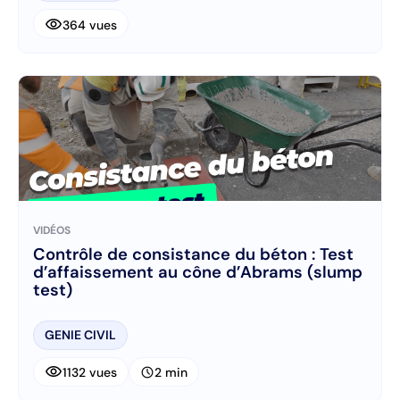
visibility
364 vues
VIDÉOS
Contrôle de consistance du béton : Test
d’affaissement au cône d’Abrams (slump
test)
GENIE CIVIL
visibility
schedule
1132 vues
2 min