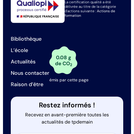
La certification qualité a été
délivrée au titre de la catégorie
d'actions suivante :
Actions de
formation
Bibliothèque
L’école
0.08 g
Actualités
de CO
2
Nous contacter
émis par cette page
Raison d’être
Restez informés !
Recevez en avant-première toutes les
actualités de tpdemain