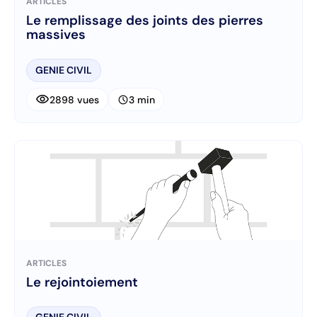
ARTICLES
Le remplissage des joints des pierres
massives
GENIE CIVIL
visibility
schedule
2898 vues
3 min
ARTICLES
Le rejointoiement