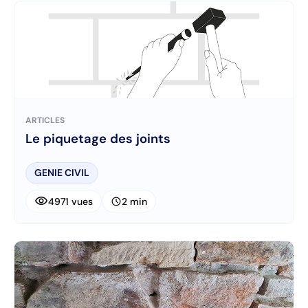
ARTICLES
Le piquetage des joints
GENIE CIVIL
visibility
schedule
4971 vues
2 min