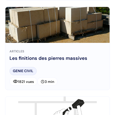
ARTICLES
Les finitions des pierres massives
GENIE CIVIL
visibility
schedule
1821 vues
3 min