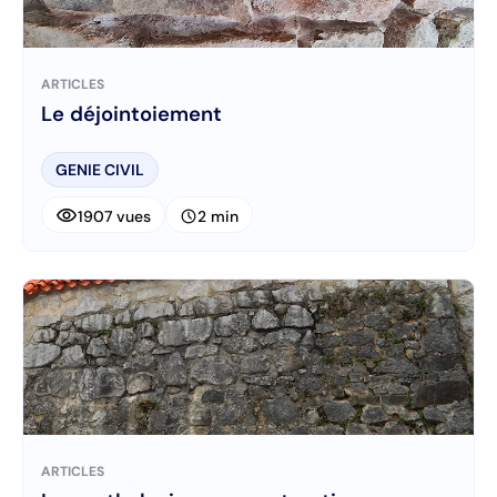
ARTICLES
Le déjointoiement
GENIE CIVIL
visibility
schedule
1907 vues
2 min
ARTICLES