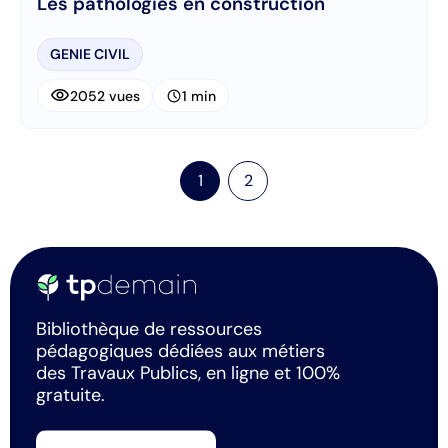
Les pathologies en construction
GENIE CIVIL
visibility
schedule
2052 vues
1 min
1
2
Bibliothèque de ressources
pédagogiques dédiées aux métiers
des Travaux Publics, en ligne et 100%
gratuite.