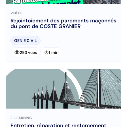
VIDÉOS
Rejointoiement des parements maçonnés
du pont de COSTE GRANIER
GENIE CIVIL
visibility
schedule
293 vues
1 min
E-LEARNING
Entretien, réparation et renforcement