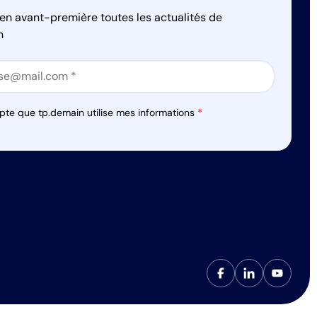
en avant-première toutes les actualités de
n
on
on
pte que tp.demain utilise mes informations
*
s réglementations. Personnalisez vos préférences pour contrôler