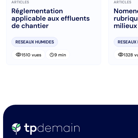
ARTICLES
ARTICLES
Réglementation
Nomencl
applicable aux effluents
rubriqu
de chantier
milieux
RESEAUX HUMIDES
RESEAUX
visibility
visibility
schedule
1510 vues
9 min
1328 v