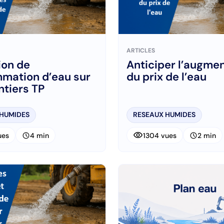
ARTICLES
ion de
Anticiper l’augme
mation d’eau sur
du prix de l’eau
ntiers TP
 HUMIDES
RESEAUX HUMIDES
visibility
schedule
schedule
ues
4 min
1304 vues
2 min