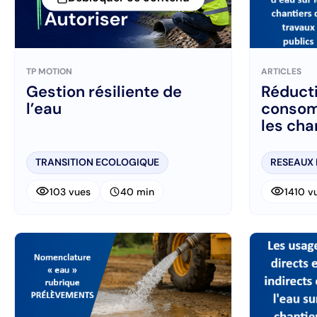
TP MOTION
ARTICLES
Gestion résiliente de
Réduct
l’eau
consom
les cha
TRANSITION ECOLOGIQUE
RESEAUX
visibility
visibility
schedule
103 vues
40 min
1410 v