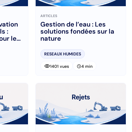
ARTICLES
vation
Gestion de l’eau : Les
s :
solutions fondées sur la
our les
nature
RESEAUX HUMIDES
visibility
schedule
1401 vues
4 min