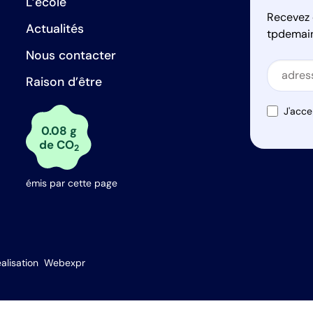
L’école
Recevez 
Actualités
tpdemai
Nous contacter
Secti
Raison d’être
Secti
J'acce
0.08 g
de CO
2
émis par cette page
s Options
alisation
Webexpr
ètres de confidentialité, en garantissant la conformité avec le