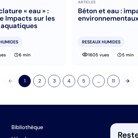
ARTICLES
ature « eau » :
Béton et eau : imp
e Impacts sur les
environnementau
 aquatiques
 HUMIDES
RESEAUX HUMIDES
visibility
schedule
schedule
ues
6 min
1605 vues
5 min
arrow_back
arrow_forward
1
2
3
4
5
...
11
Précédent
Suiv
Bibliothèque
Reste