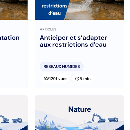
ARTICLES
ntation
Anticiper et s’adapter
aux restrictions d’eau
RESEAUX HUMIDES
visibility
schedule
1291 vues
5 min