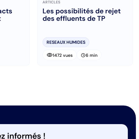
ARTICLES
acts
Les possibilités de rejet
x
des effluents de TP
RESEAUX HUMIDES
visibility
schedule
1472 vues
6 min
ant
z informés !