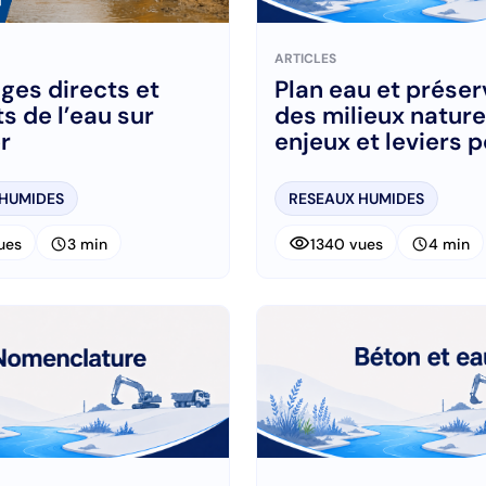
ARTICLES
ges directs et
Plan eau et préser
ts de l’eau sur
des milieux naturel
r
enjeux et leviers p
travaux publics
 HUMIDES
RESEAUX HUMIDES
visibility
schedule
schedule
ues
3 min
1340 vues
4 min