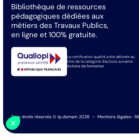
Bibliothèque de ressources
pédagogiques dédiées aux
métiers des Travaux Publics,
en ligne et 100% gratuite.
Salut c'est nous...
les Cookies !
La certification qualité a été délivrée au
titre de la catégorie d'actions suivante :
On a attendu d'être sûrs que le contenu de ce site vous intéresse
Actions de formation
avant de vous déranger, mais on aimerait bien vous
accompagner pendant votre visite...
C'est OK pour vous ?
Consentements certifiés par
Non merci
Je choisis
OK pour moi
Axeptio consent
Plateforme de Gestion du Consentement : Personnalisez vo
Tous droits réservés © tp.demain 2026
–
Mentions légales
- Ré
Notre plateforme vous permet d'adapter et de gérer vos param