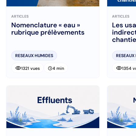
ARTICLES
ARTICLES
Nomenclature « eau »
Les usa
rubrique prélèvements
indirec
chantie
RESEAUX HUMIDES
RESEAUX
visibility
visibility
schedule
1321 vues
4 min
1354 v