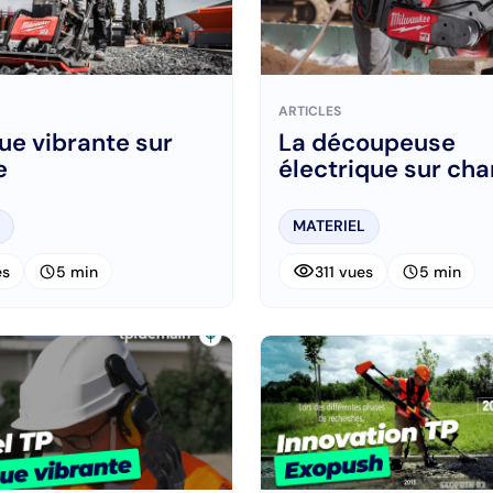
ARTICLES
ue vibrante sur
La découpeuse
e
électrique sur cha
MATERIEL
visibility
schedule
schedule
es
5 min
311 vues
5 min