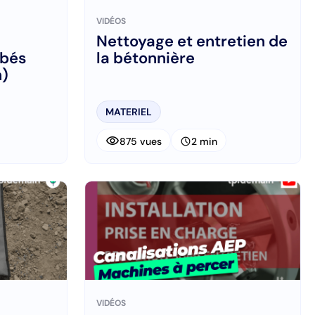
VIDÉOS
Nettoyage et entretien de
obés
la bétonnière
n)
MATERIEL
visibility
schedule
875 vues
2 min
VIDÉOS