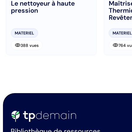
Le nettoyeur à haute
Maîtrise
pression
Thermi
Revête
MATERIEL
MATERIEL
visibility
visibility
388 vues
764 vu
Bibliothèque de ressources