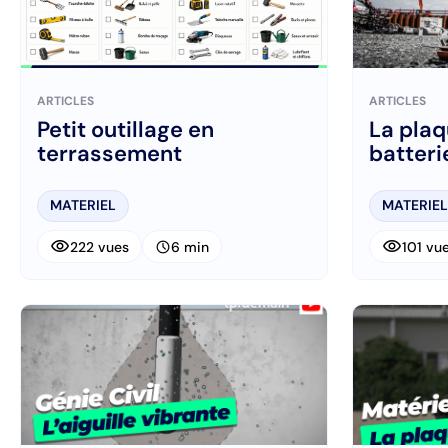
ARTICLES
ARTICLES
Petit outillage en
La plaq
terrassement
batteri
MATERIEL
MATERIEL
visibility
visibility
schedule
222 vues
6 min
101 vu