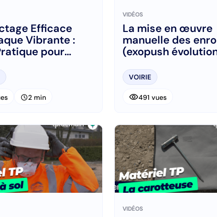
VIDÉOS
tage Efficace
La mise en œuvre
aque Vibrante :
manuelle des enr
ratique pour
(exopush évolutio
ers
VOIRIE
visibility
schedule
ues
2 min
491 vues
VIDÉOS