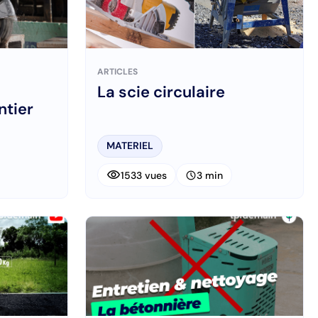
ARTICLES
La scie circulaire
ntier
MATERIEL
visibility
schedule
1533 vues
3 min