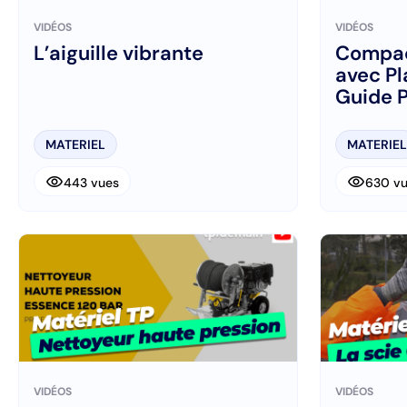
VIDÉOS
VIDÉOS
L’aiguille vibrante
Compac
avec Pl
Guide P
Chanti
MATERIEL
MATERIEL
visibility
visibility
443 vues
630 v
VIDÉOS
VIDÉOS