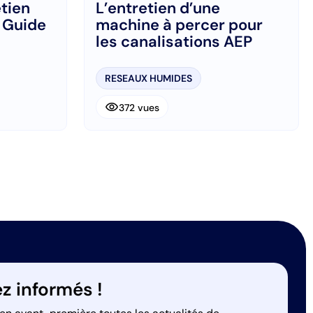
etien
L’entretien d’une
: Guide
machine à percer pour
les canalisations AEP
RESEAUX HUMIDES
visibility
372 vues
z informés !