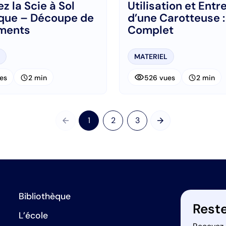
z la Scie à Sol
Utilisation et Entr
que – Découpe de
d’une Carotteuse 
ments
Complet
MATERIEL
visibility
schedule
schedule
es
2 min
526 vues
2 min
arrow_back
arrow_forward
1
2
3
Précédent
Suivant
Bibliothèque
Reste
L’école