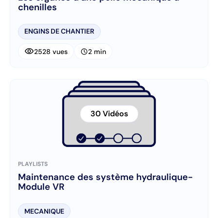
chenilles
ENGINS DE CHANTIER
visibility
schedule
2528 vues
2 min
30 Vidéos
PLAYLISTS
Maintenance des système hydraulique-
Module VR
MECANIQUE