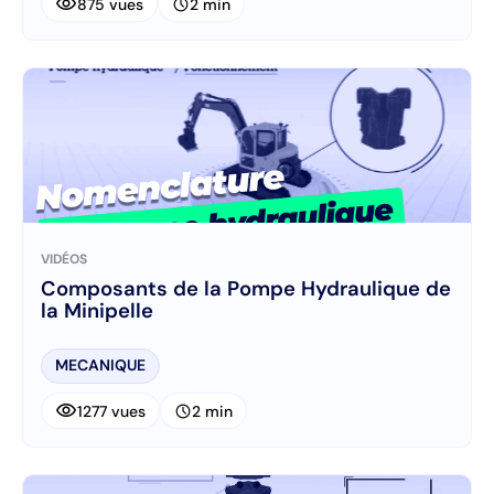
visibility
schedule
875 vues
2 min
VIDÉOS
Composants de la Pompe Hydraulique de
la Minipelle
MECANIQUE
visibility
schedule
1277 vues
2 min