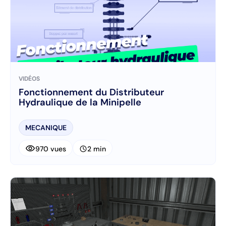
VIDÉOS
Fonctionnement du Distributeur
Hydraulique de la Minipelle
MECANIQUE
visibility
schedule
970 vues
2 min