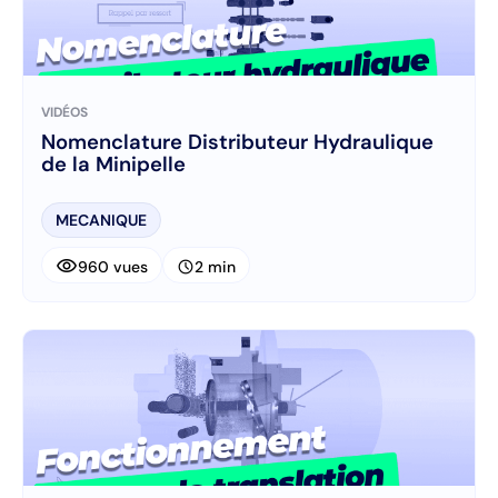
VIDÉOS
Nomenclature Distributeur Hydraulique
de la Minipelle
MECANIQUE
visibility
schedule
960 vues
2 min