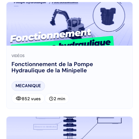
VIDÉOS
Fonctionnement de la Pompe
Hydraulique de la Minipelle
MECANIQUE
visibility
schedule
852 vues
2 min