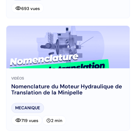
visibility
693 vues
VIDÉOS
Nomenclature du Moteur Hydraulique de
Translation de la Minipelle
MECANIQUE
visibility
schedule
719 vues
2 min