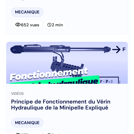
MECANIQUE
visibility
schedule
652 vues
2 min
VIDÉOS
Principe de Fonctionnement du Vérin
Hydraulique de la Minipelle Expliqué
MECANIQUE