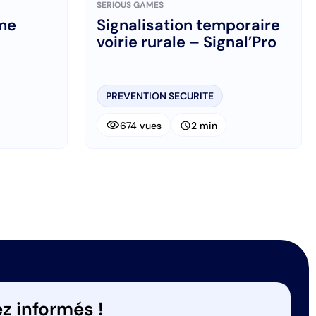
SERIOUS GAMES
me
Signalisation temporaire
voirie rurale – Signal’Pro
PREVENTION SECURITE
visibility
schedule
674 vues
2 min
ant
z informés !