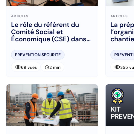
ARTICLES
ARTICLES
Le rôle du référent du
La prép
Comité Social et
l’organ
Économique (CSE) dans
chantie
les Travaux Publics
PREVENTION SECURITE
PREVENTI
visibility
visibility
schedule
69 vues
2 min
355 vu