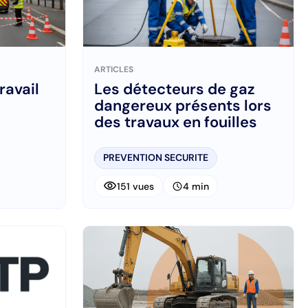
ARTICLES
ravail
Les détecteurs de gaz
dangereux présents lors
des travaux en fouilles
PREVENTION SECURITE
visibility
schedule
151 vues
4 min