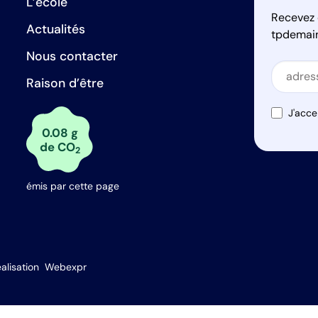
L’école
Recevez 
Actualités
tpdemai
Nous contacter
Secti
Raison d’être
Secti
J'acce
0.08 g
de CO
2
émis par cette page
s Options
alisation
Webexpr
ètres de confidentialité, en garantissant la conformité avec le