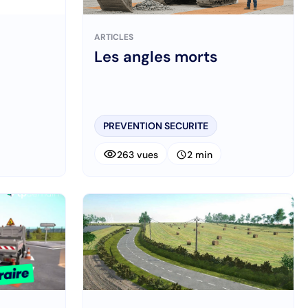
ARTICLES
Les angles morts
PREVENTION SECURITE
visibility
schedule
263 vues
2 min