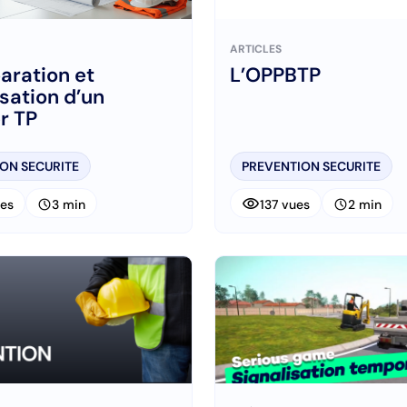
ARTICLES
aration et
L’OPPBTP
isation d’un
r TP
ON SECURITE
PREVENTION SECURITE
visibility
schedule
schedule
es
3 min
137 vues
2 min