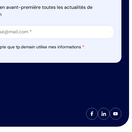
en avant-première toutes les actualités de
n
on
on
pte que tp.demain utilise mes informations
*
s réglementations. Personnalisez vos préférences pour contrôler