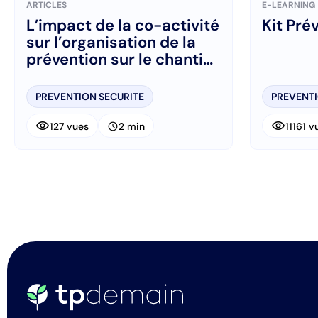
ARTICLES
E-LEARNING
L’impact de la co-activité
Kit Pré
sur l’organisation de la
prévention sur le chantier
: le PPSPS
PREVENTION SECURITE
PREVENTI
visibility
visibility
schedule
127 vues
2 min
11161 v