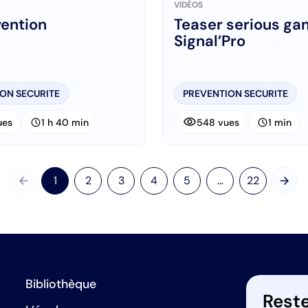
VIDÉOS
vention
Teaser serious ga
Signal’Pro
ON SECURITE
PREVENTION SECURITE
visibility
schedule
schedule
ues
1 h 40 min
548 vues
1 min
arrow_back
arrow_forward
1
2
3
4
5
...
22
Précédent
Suiv
Bibliothèque
Reste