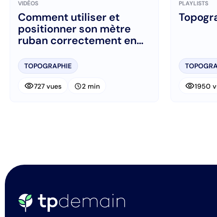
VIDÉOS
PLAYLISTS
Comment utiliser et
Topogra
positionner son mètre
ruban correctement en
topographie
TOPOGRAPHIE
TOPOGRA
visibility
visibility
schedule
727 vues
2 min
1950 v