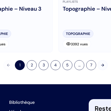
PLAYLISTS
phie – Niveau 3
Topographie – Niv
PHIE
TOPOGRAPHIE
visibility
ues
3392 vues
arrow_back
arrow_forward
1
2
3
4
5
...
7
Précédent
Suiv
Bibliothèque
Reste