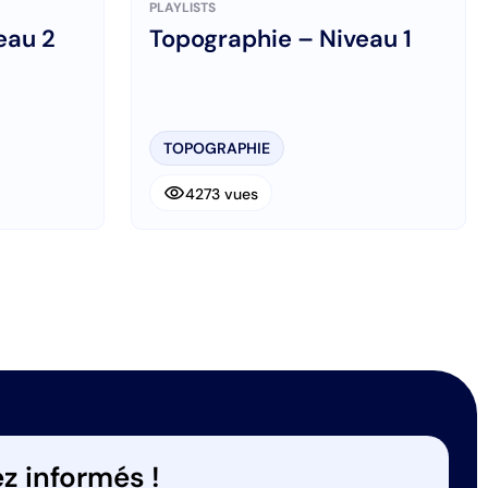
PLAYLISTS
eau 2
Topographie – Niveau 1
TOPOGRAPHIE
visibility
4273 vues
ant
z informés !