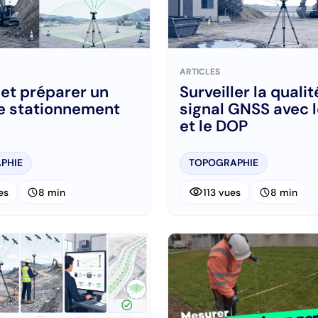
ARTICLES
 et préparer un
Surveiller la qualit
e stationnement
signal GNSS avec 
et le DOP
PHIE
TOPOGRAPHIE
visibility
schedule
schedule
es
8 min
113 vues
8 min