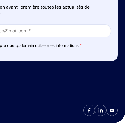
en avant-première toutes les actualités de
n
on
on
pte que tp.demain utilise mes informations
*
s réglementations. Personnalisez vos préférences pour contrôler