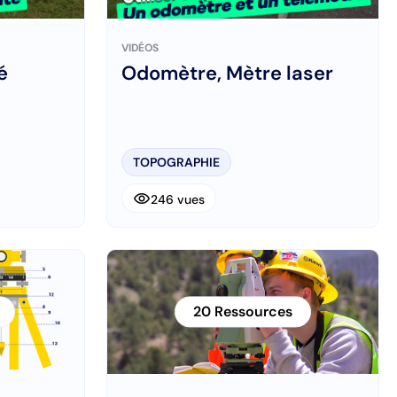
VIDÉOS
é
Odomètre, Mètre laser
TOPOGRAPHIE
visibility
246 vues
20 Ressources