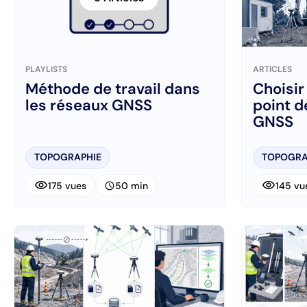
PLAYLISTS
ARTICLES
Méthode de travail dans
Choisir
les réseaux GNSS
point d
GNSS
TOPOGRAPHIE
TOPOGRA
visibility
visibility
schedule
175 vues
50 min
145 vu