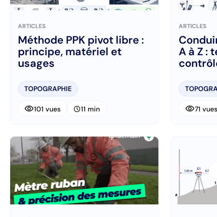
ARTICLES
ARTICLES
Méthode PPK pivot libre :
Conduir
principe, matériel et
A à Z : 
usages
contrôl
TOPOGRAPHIE
TOPOGRA
visibility
visibility
schedule
101 vues
11 min
71 vue