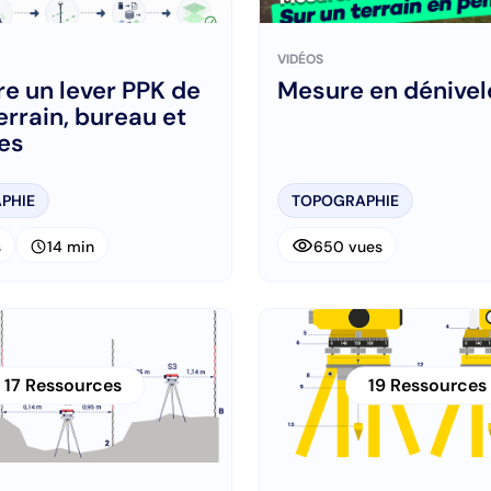
VIDÉOS
e un lever PPK de
Mesure en dénivel
terrain, bureau et
es
PHIE
TOPOGRAPHIE
visibility
schedule
s
14 min
650 vues
17 Ressources
19 Ressources