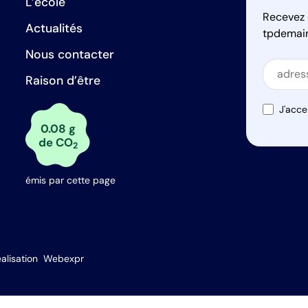
L’école
Recevez 
Actualités
tpdemai
Nous contacter
Secti
Raison d’être
Secti
J'acce
0.08 g
de CO
2
émis par cette page
s Options
alisation
Webexpr
ètres de confidentialité, en garantissant la conformité avec le