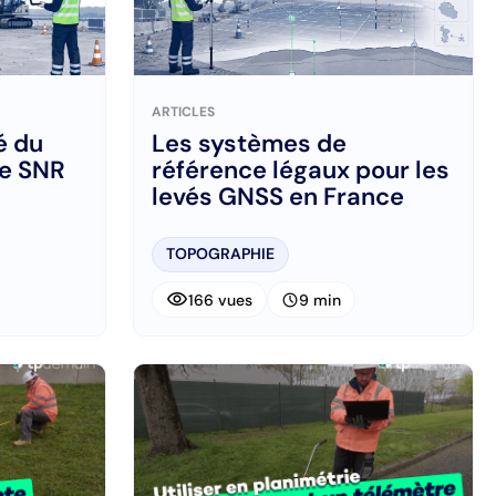
ARTICLES
é du
Les systèmes de
le SNR
référence légaux pour les
levés GNSS en France
TOPOGRAPHIE
visibility
schedule
166 vues
9 min