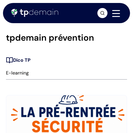
arrow_forward
tpdemain prévention
Dico TP
E-learning