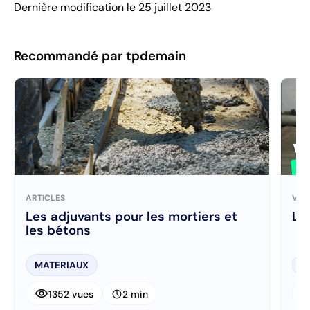
Dernière modification le 25 juillet 2023
Recommandé par tpdemain
ARTICLES
VID
Les adjuvants pour les mortiers et
Le
les bétons
MATERIAUX
V
visibility
visibi
schedule
1352 vues
2 min