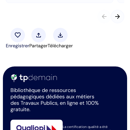
arrow_back
arrow_forward
favorite
upload
download
Enregistrer
Partager
Télécharger
Bibliothèque de ressources
pédagogiques dédiées aux métiers
des Travaux Publics, en ligne et 100%
gratuite.
La certification qualité a été