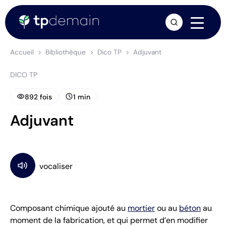
arrow_forward
Accueil
Bibliothèque
Dico TP
Adjuvant
DICO TP
visibility
schedule
892 fois
1 min
Adjuvant
Composant chimique ajouté au
mortier
ou au
béton
au
moment de la fabrication, et qui permet d’en modifier