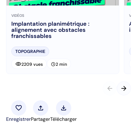
VIDÉOS
VID
Implantation planimétrique :
Al
alignement avec obstacles
in
franchissables
TOPOGRAPHIE
T
visibility
visibi
schedule
2209 vues
2 min
arrow_back
arrow_forward
favorite
upload
download
Enregistrer
Partager
Télécharger