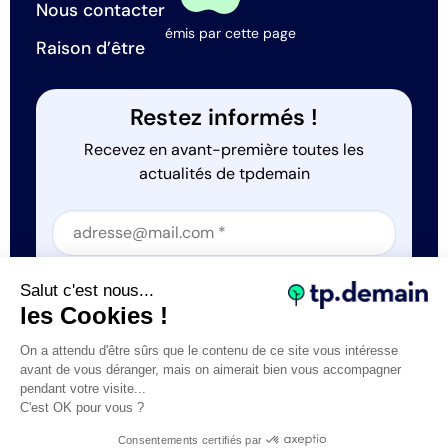
Nous contacter
émis par cette page
Raison d’être
Restez informés !
Recevez en avant-première toutes les
actualités de tpdemain
Section
Section
J'accepte que tp.demain utilise mes informations
Salut c'est nous...
*
les Cookies !
On a attendu d'être sûrs que le contenu de ce site vous intéresse
avant de vous déranger, mais on aimerait bien vous accompagner
pendant votre visite...
C'est OK pour vous ?
Tous droits réservés © tp.demain 2026
Mentions légales
Consentements certifiés par