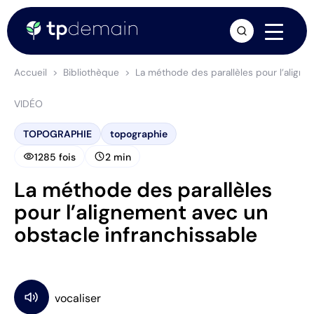
arrow_forward
Accueil
Bibliothèque
La méthode des parallèles pour l’aligne
VIDÉO
TOPOGRAPHIE
topographie
visibility
schedule
1285 fois
2 min
La méthode des parallèles
pour l’alignement avec un
obstacle infranchissable