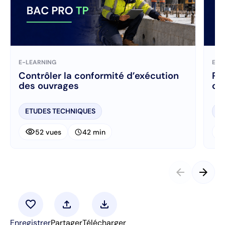
E-LEARNING
E-L
Contrôler la conformité d’exécution
Ré
des ouvrages
ch
ETUDES TECHNIQUES
E
visibility
visibi
schedule
52 vues
42 min
arrow_back
arrow_forward
favorite
upload
download
Enregistrer
Partager
Télécharger