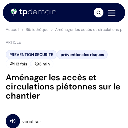
arrow_forward
Accueil
Bibliothèque
Aménager les accès et circulations piét
ARTICLE
PREVENTION SECURITE
prévention des risques
visibility
schedule
113 fois
3 min
Aménager les accès et
circulations piétonnes sur le
chantier