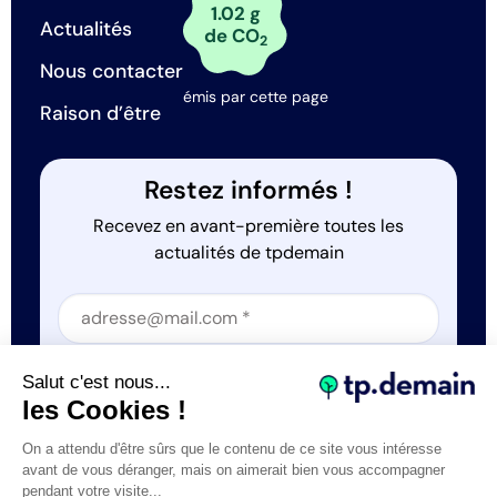
1.02 g
Actualités
de CO
2
Nous contacter
émis par cette page
Raison d’être
Restez informés !
Recevez en avant-première toutes les
actualités de tpdemain
Section
Section
J'accepte que tp.demain utilise mes informations
Salut c'est nous...
*
les Cookies !
On a attendu d'être sûrs que le contenu de ce site vous intéresse
avant de vous déranger, mais on aimerait bien vous accompagner
pendant votre visite...