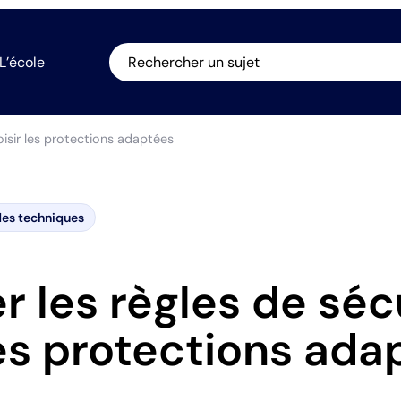
L’école
Rechercher un sujet
oisir les protections adaptées
es techniques
r les règles de séc
les protections ada