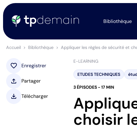
Bibliothèque
Accueil
Bibliothèque
Appliquer les règles de sécurité et ch
E-LEARNING
favorite
Enregistrer
ETUDES TECHNIQUES
étud
upload
Partager
3 ÉPISODES - 17 MIN
download
Télécharger
Applique
choisir 