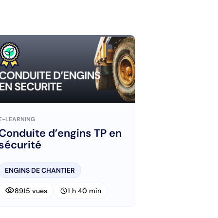
E-LEARNING
Conduite d’engins TP en
sécurité
ENGINS DE CHANTIER
visibility
schedule
8915 vues
1 h 40 min