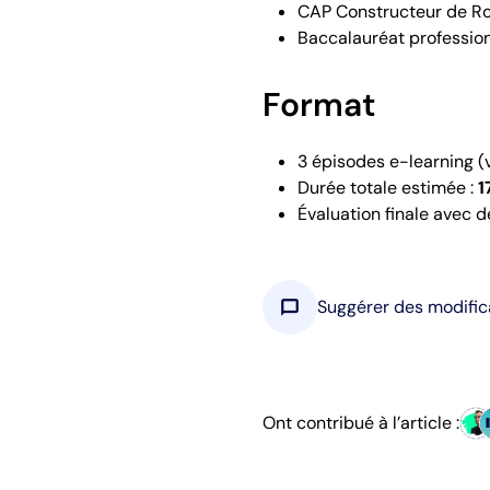
CAP Constructeur de R
Baccalauréat profession
Format
3 épisodes e-learning (v
Durée totale estimée :
1
Évaluation finale avec 
chat_bubble
Suggérer des modific
Ont contribué à l’article :