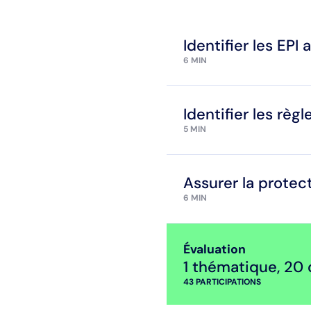
Identifier les EPI
6 MIN
Identifier les règ
5 MIN
Assurer la protec
6 MIN
Évaluation
1 thématique
,
20 
43
PARTICIPATIONS