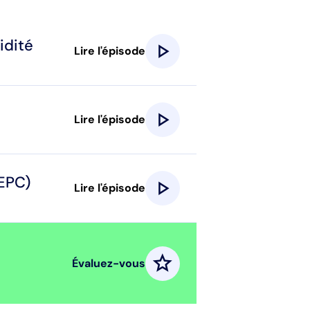
idité
play_arrow
Lire l'épisode
play_arrow
Lire l'épisode
(EPC)
play_arrow
Lire l'épisode
star
Évaluez-vous