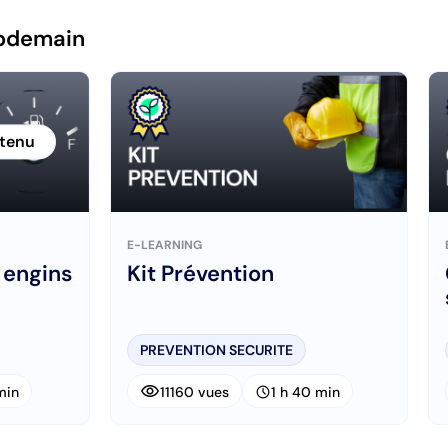
pdemain
ntenu
E-LEARNING
 engins
Kit Prévention
PREVENTION SECURITE
visibility
schedule
min
11160 vues
1 h 40 min