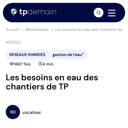
arrow_forward
Accueil
Bibliothèque
Les besoins en eau des chantiers de TP
ARTICLE
RESEAUX HUMIDES
gestion de l'eau*
visibility
schedule
1687 fois
4 min
Les besoins en eau des
chantiers de TP