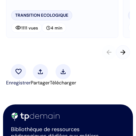
TRANSITION ECOLOGIQUE
R
visibility
visibi
schedule
1111 vues
4 min
arrow_back
arrow_forward
favorite
upload
download
Enregistrer
Partager
Télécharger
Bibliothèque de ressources