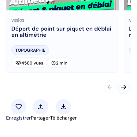
VIDÉOS
VID
Déport de point sur piquet en déblai
Le
en altimétrie
rem
TOPOGRAPHIE
T
visibility
visibi
schedule
4589 vues
2 min
arrow_back
arrow_forward
favorite
upload
download
Enregistrer
Partager
Télécharger