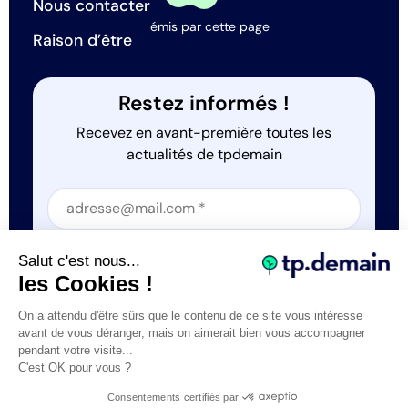
Nous contacter
émis par cette page
Raison d’être
Restez informés !
Recevez en avant-première toutes les
actualités de tpdemain
Section
Section
J'accepte que tp.demain utilise mes informations
Salut c'est nous...
*
les Cookies !
On a attendu d'être sûrs que le contenu de ce site vous intéresse
avant de vous déranger, mais on aimerait bien vous accompagner
pendant votre visite...
C'est OK pour vous ?
Tous droits réservés © tp.demain 2026
Mentions légales
Consentements certifiés par