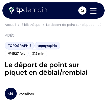
arrow_forward
Accueil
Bibliothèque
Le déport de point sur piquet en déblai
VIDÉO
TOPOGRAPHIE
topographie
visibility
schedule
1527 fois
2 min
Le déport de point sur
piquet en déblai/remblai