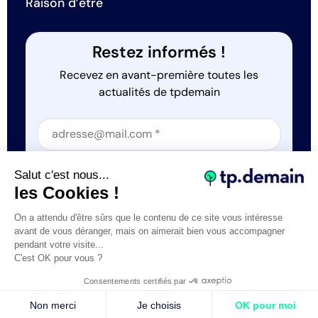
Raison d’être
Restez informés !
Recevez en avant-première toutes les
actualités de tpdemain
Section
Section
J'accepte que tp.demain utilise mes informations
Salut c'est nous...
*
les Cookies !
On a attendu d'être sûrs que le contenu de ce site vous intéresse
avant de vous déranger, mais on aimerait bien vous accompagner
pendant votre visite...
C'est OK pour vous ?
Tous droits réservés © tp.demain 2026
Mentions légales
Consentements certifiés par
- Réalisation
Webexpr
Non merci
Je choisis
OK pour moi