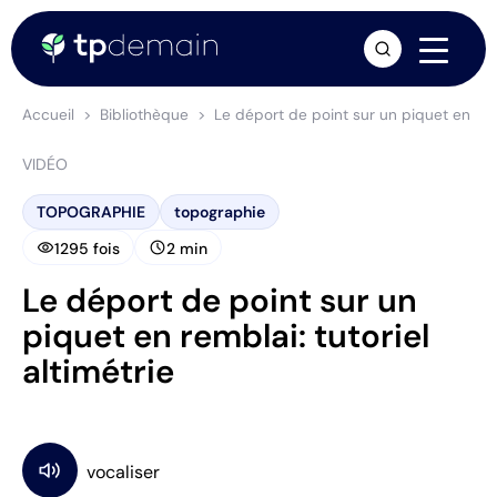
arrow_forward
Accueil
Bibliothèque
Le déport de point sur un piquet en rembl
VIDÉO
TOPOGRAPHIE
topographie
visibility
schedule
1295 fois
2 min
Le déport de point sur un
piquet en remblai: tutoriel
altimétrie