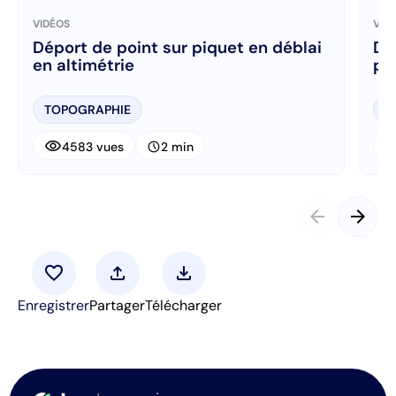
VIDÉOS
VID
Déport de point sur piquet en déblai
Dé
en altimétrie
pr
TOPOGRAPHIE
T
visibility
visibi
schedule
4583 vues
2 min
arrow_back
arrow_forward
favorite
upload
download
Enregistrer
Partager
Télécharger