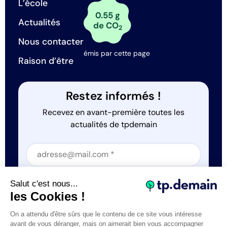
L’école
0.55 g
Actualités
de CO
2
Nous contacter
émis par cette page
Raison d’être
Restez informés !
Recevez en avant-première toutes les
actualités de tpdemain
Section
Section
J'accepte que tp.demain utilise mes informations
Salut c'est nous...
*
les Cookies !
On a attendu d'être sûrs que le contenu de ce site vous intéresse
avant de vous déranger, mais on aimerait bien vous accompagner