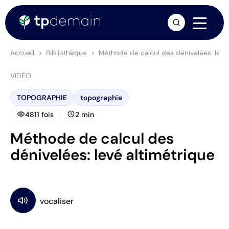
arrow_forward
Accueil
Bibliothèque
Méthode de calcul des dénivelées: levé 
VIDÉO
TOPOGRAPHIE
topographie
visibility
schedule
4811 fois
2 min
Méthode de calcul des
dénivelées: levé altimétrique