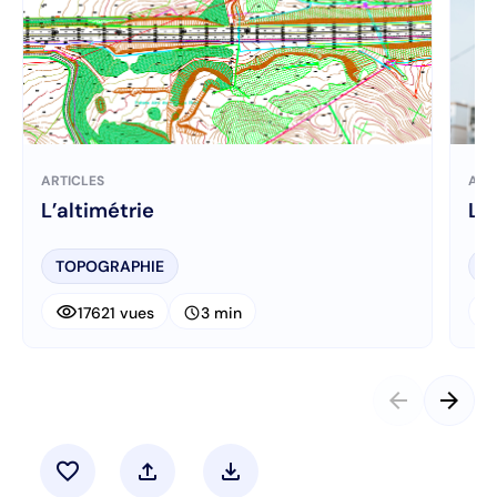
ARTICLES
ART
L’altimétrie
Le
TOPOGRAPHIE
T
visibility
visibi
schedule
17621 vues
3 min
arrow_back
arrow_forward
favorite
upload
download