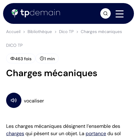
arrow_forward
Accueil
Bibliothèque
Dico TP
Charges mécaniques
DICO TP
visibility
schedule
463 fois
1 min
Charges mécaniques
Les charges mécaniques désignent l’ensemble des
charges
qui pèsent sur un objet. La
portance
du sol