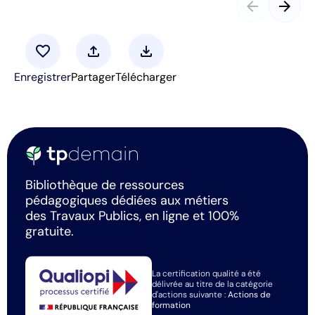
arrow_back
arrow_forward
favorite
upload
download
Enregistrer
Partager
Télécharger
Bibliothèque de ressources
pédagogiques dédiées aux métiers
des Travaux Publics, en ligne et 100%
gratuite.
La certification qualité a été
délivrée au titre de la catégorie
d'actions suivante :
Actions de
formation