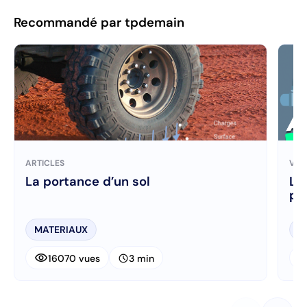
Recommandé par tpdemain
ARTICLES
VID
La portance d’un sol
Le
pr
MATERIAUX
R
visibility
visibi
schedule
16070 vues
3 min