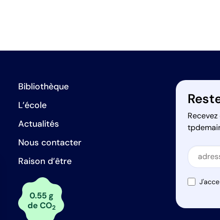
Bibliothèque
Reste
L’école
Recevez 
Actualités
tpdemai
Nous contacter
Secti
Raison d’être
Secti
J'acce
0.55 g
de CO
2