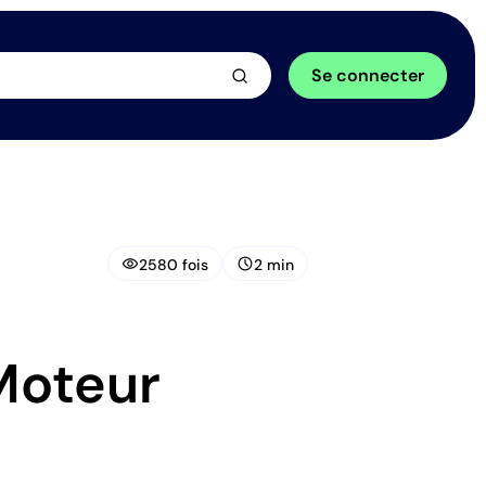
arrow_forward
Se connecter
visibility
schedule
2580 fois
2 min
Moteur