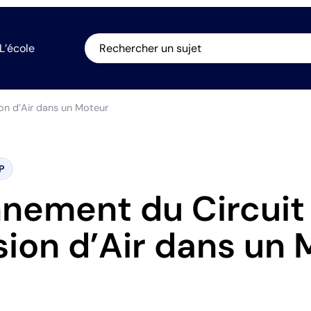
L’école
Rechercher un sujet
on d’Air dans un Moteur
P
nement du Circuit
ion d’Air dans un 