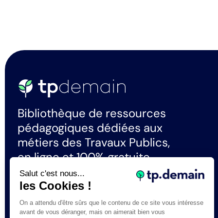
Bibliothèque de ressources
pédagogiques dédiées aux
métiers des Travaux Publics,
en ligne et 100% gratuite.
Salut c'est nous...
les Cookies !
La certification qualité a été délivrée au
titre de la catégorie d'actions suivante :
On a attendu d'être sûrs que le contenu de ce site vous intéresse
Actions de formation
avant de vous déranger, mais on aimerait bien vous