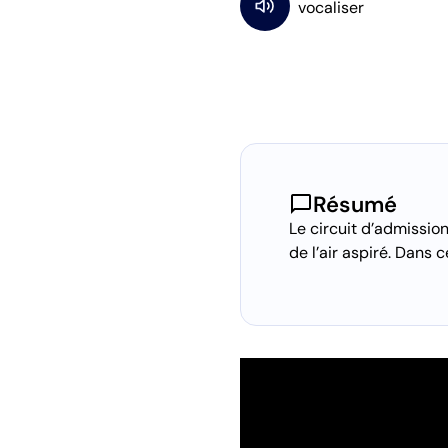
chat_bubble
Résumé
Le circuit d’admission
de l’air aspiré. Dans 