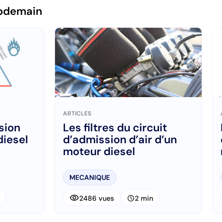
pdemain
ARTICLES
sion
Les filtres du circuit
diesel
d’admission d’air d’un
moteur diesel
MECANIQUE
visibility
schedule
2486 vues
2 min