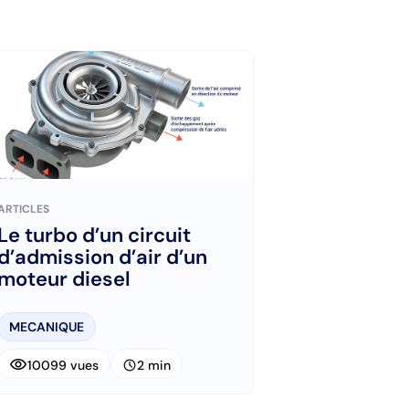
ARTICLES
Le turbo d’un circuit
d’admission d’air d’un
moteur diesel
MECANIQUE
visibility
schedule
10099 vues
2 min