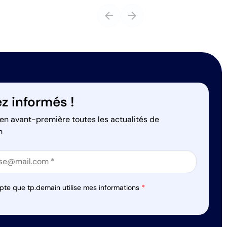
arrow_back
arrow_forward
z informés !
en avant-première toutes les actualités de
n
on
on
pte que tp.demain utilise mes informations
*