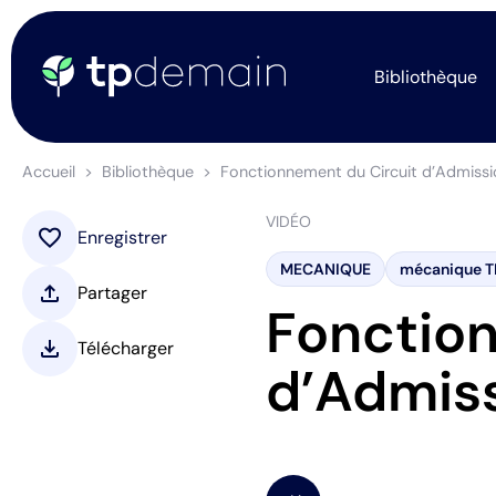
Bibliothèque
Accueil
Bibliothèque
Fonctionnement du Circuit d’Admissi
VIDÉO
favorite
Enregistrer
MECANIQUE
mécanique T
upload
Partager
Fonction
download
Télécharger
d’Admiss