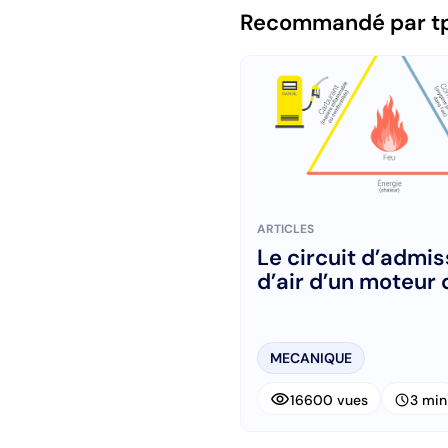
Recommandé par t
ARTICLES
Le circuit d’admis
d’air d’un moteur 
MECANIQUE
visibility
schedule
16600 vues
3 min