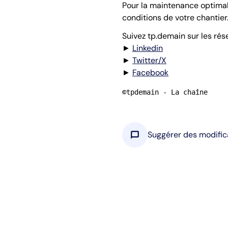
Pour la maintenance optimale
conditions de votre chantier
Suivez tp.demain sur les rés
►
Linkedin
►
Twitter/X
►
Facebook
©tpdemain - La chaîne
chat_bubble
Suggérer des modific