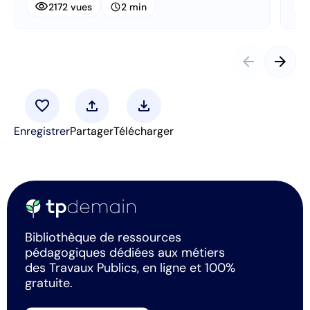
visibility
visibi
schedule
2172 vues
2 min
arrow_back
arrow_forward
favorite
upload
download
Enregistrer
Partager
Télécharger
Bibliothèque de ressources
pédagogiques dédiées aux métiers
des Travaux Publics, en ligne et 100%
gratuite.