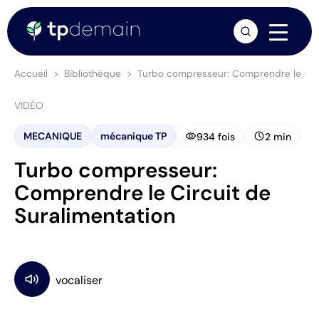
arrow_forward
Accueil
Bibliothèque
Turbo compresseur: Comprendre le Circ
VIDÉO
visibility
schedule
MECANIQUE
mécanique TP
934 fois
2 min
Turbo compresseur:
Comprendre le Circuit de
Suralimentation