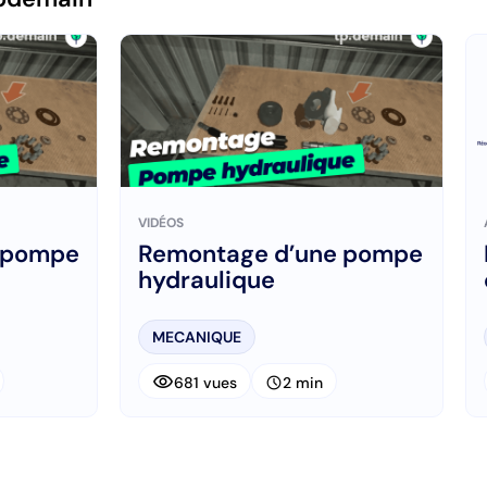
VIDÉOS
 pompe
Remontage d’une pompe
hydraulique
MECANIQUE
visibility
schedule
681 vues
2 min