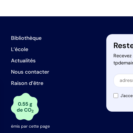
Bibliothèque
Reste
L’école
Recevez 
Actualités
tpdemai
Nous contacter
Secti
Raison d’être
Secti
J'acce
0.55 g
de CO
2
émis par cette page