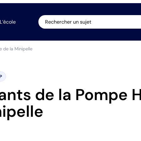
L’école
Rechercher un sujet
de la Minipelle
P
nts de la Pompe H
ipelle