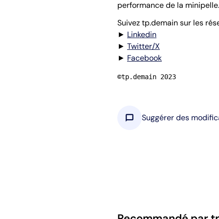
performance de la minipelle
Suivez tp.demain sur les rés
►
Linkedin
►
Twitter/X
►
Facebook
©tp.demain 2023
chat_bubble
Suggérer des modific
Recommandé par t