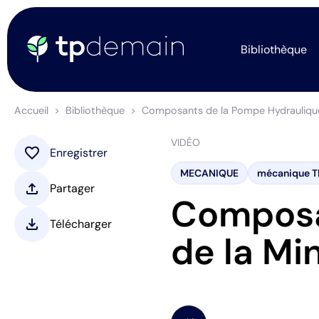
Bibliothèque
Accueil
Bibliothèque
Composants de la Pompe Hydraulique 
VIDÉO
favorite
Enregistrer
MECANIQUE
mécanique T
upload
Partager
Composa
download
Télécharger
de la Min