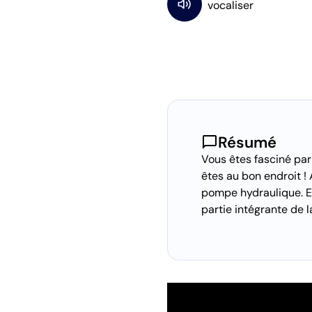
chat_bubble
Résumé
Vous êtes fasciné par
êtes au bon endroit 
pompe hydraulique. En
partie intégrante de 