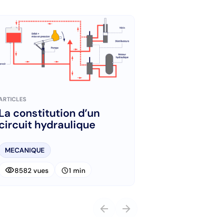
ARTICLES
La constitution d’un
circuit hydraulique
MECANIQUE
visibility
schedule
8582 vues
1 min
arrow_back
arrow_forward