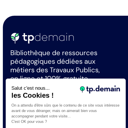
Bibliothèque de ressources
pédagogiques dédiées aux
métiers des Travaux Publics,
en ligne et 100% gratuite.
Salut c'est nous...
les Cookies !
La certification qualité a été délivrée au
titre de la catégorie d'actions suivante :
On a attendu d'être sûrs que le contenu de ce site vous intéresse
Actions de formation
avant de vous déranger, mais on aimerait bien vous
accompagner pendant votre visite...
C'est OK pour vous ?