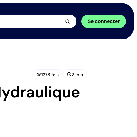
arrow_forward
Se connecter
visibility
schedule
1278 fois
2 min
ydraulique