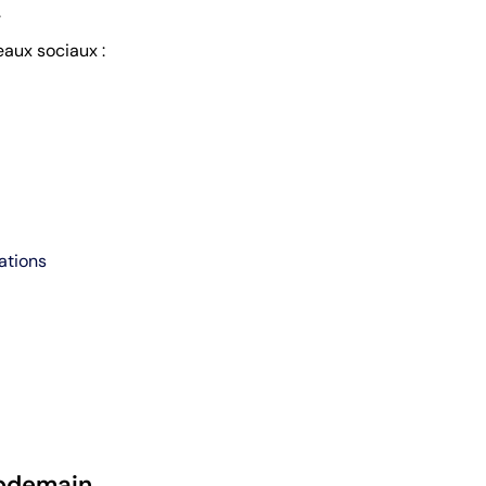
.
eaux sociaux :
ations
pdemain