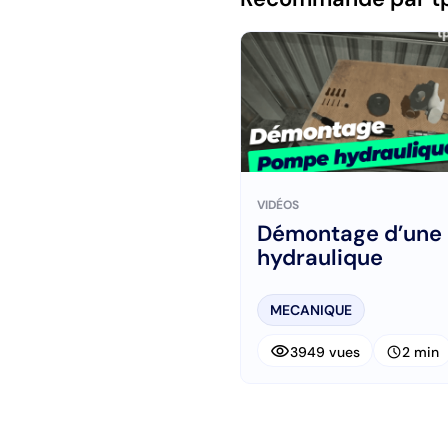
VIDÉOS
Démontage d’une
hydraulique
MECANIQUE
visibility
schedule
3949 vues
2 min