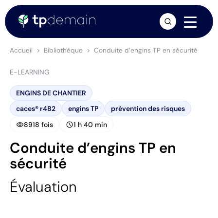
arrow_forward
Accueil
Bibliothèque
Conduite d’engins TP en sécurité
E-LEARNING
ENGINS DE CHANTIER
caces® r482
engins TP
prévention des risques
visibility
schedule
8918 fois
1 h 40 min
Conduite d’engins TP en
sécurité
Évaluation