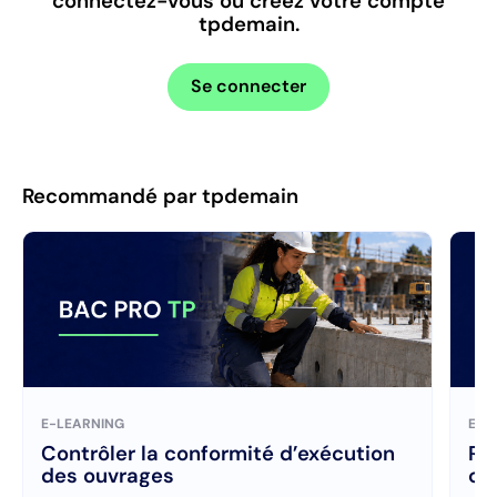
connectez-vous ou créez votre compte
tpdemain.
Se connecter
Recommandé par tpdemain
E-LEARNING
E-L
Contrôler la conformité d’exécution
Ré
des ouvrages
ch