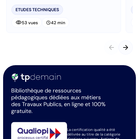
ETUDES TECHNIQUES
E
visibility
visibi
schedule
53 vues
42 min
arrow_back
arrow_forward
Bibliothèque de ressources
pédagogiques dédiées aux métiers
des Travaux Publics, en ligne et 100%
gratuite.
La certification qualité a été
délivrée au titre de la catégorie
d'actions suivante :
Actions de